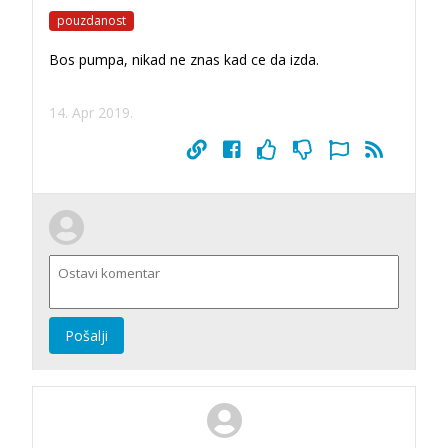
pouzdanost
Bos pumpa, nikad ne znas kad ce da izda.
14. Apr 2019.
Pošalji