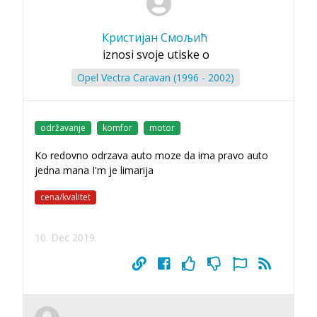
Кристијан Смољић
iznosi svoje utiske o
Opel Vectra Caravan (1996 - 2002)
održavanje
komfor
motor
Ko redovno odrzava auto moze da ima pravo auto
jedna mana I'm je limarija
cena/kvalitet
10. Dec 2019.