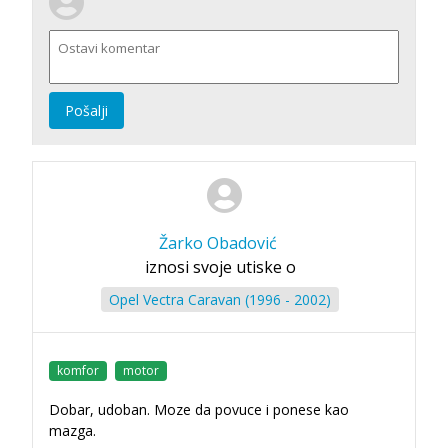
Pošalji
Žarko Obadović
iznosi svoje utiske o
Opel Vectra Caravan (1996 - 2002)
komfor
motor
Dobar, udoban. Moze da povuce i ponese kao
mazga.