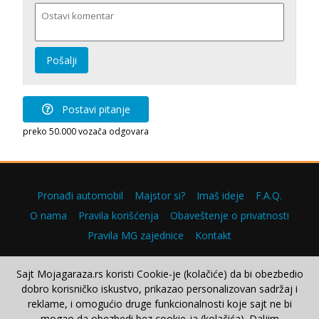
Pošalji
Postavi pitanje
preko 50.000 vozača odgovara
Pronađi automobil
Majstor si?
Imaš ideje
F.A.Q.
O nama
Pravila korišćenja
Obaveštenje o privatnosti
Pravila MG zajednice
Kontakt
Sajt Mojagaraza.rs koristi Cookie-je (kolačiće) da bi obezbedio
dobro korisničko iskustvo, prikazao personalizovan sadržaj i
Copyright © 2000–2026.
reklame, i omogućio druge funkcionalnosti koje sajt ne bi
mogao da obezbedi bez cookie-ja (kolačića). Daljim