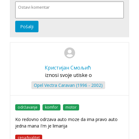
Pošalji
Кристијан Смољић
iznosi svoje utiske o
Opel Vectra Caravan (1996 - 2002)
održavanje
komfor
motor
Ko redovno odrzava auto moze da ima pravo auto
jedna mana I'm je limarija
cena/kvalitet