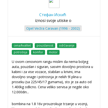
Стефан Искић
iznosi svoje utiske o
Opel Vectra Caravan (1996 - 2002)
cena/kvalitet
pouzdanost
održavanje
potrošnja
komfor
motor
U ovom cenovnom rangu mislim da nema boljeg
auta, pouzdan i siguran, sasvim dovoljno prostora u
kabini i za vise vozace, stabilan u krivini, ima
dovoljno snage i potrosnja je nekih 9l plina u
proseku (sa 225/45/17 gumama), sto je za auto od
1.400kg odlicno. Cena veliko servisa je negde oko
12.000din
...
bombina na 1.8 16v prouzrokuje trzanje u voznji,