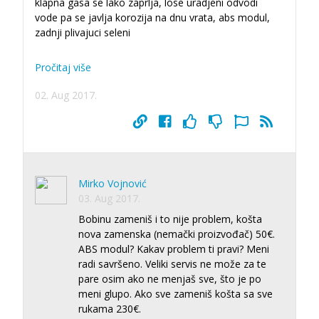
klapna gasa se lako zaprlja, lose uradjeni odvodi
vode pa se javlja korozija na dnu vrata, abs modul,
zadnji plivajuci seleni
Pročitaj više
02. Aug 2017.
Mirko Vojnović
03. Aug 2017.
Bobinu zameniš i to nije problem, košta
nova zamenska (nemački proizvođač) 50€.
ABS modul? Kakav problem ti pravi? Meni
radi savršeno. Veliki servis ne može za te
pare osim ako ne menjaš sve, što je po
meni glupo. Ako sve zameniš košta sa sve
rukama 230€.