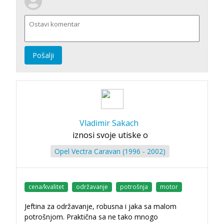
Pošalji
Vladimir Sakach
iznosi svoje utiske o
Opel Vectra Caravan (1996 - 2002)
cena/kvalitet
održavanje
potrošnja
motor
Jeftina za održavanje, robusna i jaka sa malom
potrošnjom. Praktična sa ne tako mnogo