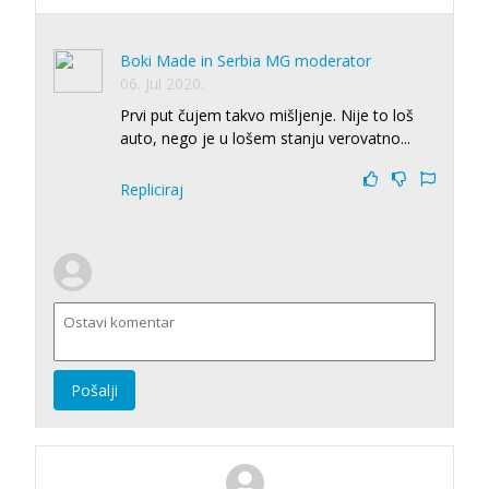
Boki Made in Serbia MG moderator
06. Jul 2020.
Prvi put čujem takvo mišljenje. Nije to loš
auto, nego je u lošem stanju verovatno...
Repliciraj
Pošalji