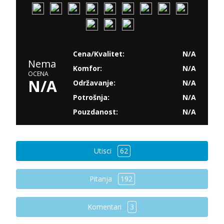
Cena/Kvalitet:
N/A
Nema
Komfor:
N/A
OCENA
N/A
Održavanje:
N/A
Potrošnja:
N/A
Pouzdanost:
N/A
Utisci
62
Pitanja
192
Komentari
3