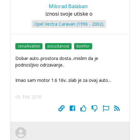
Milorad Balaban
iznosi svoje utiske o
Opel Vectra Caravan (1996 - 2002)
cena/kvalitet
pouzdanost
komfor
Dobar auto..prostora dosta...mislim da je
podnosljivo odrzavanje..
Imao sam motor 1.6 16v...slab je za ovaj auto...
05. Feb 2018.