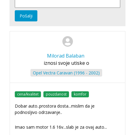
Pošalji
Milorad Balaban
iznosi svoje utiske o
Opel Vectra Caravan (1996 - 2002)
cena/kvalitet
pouzdanost
komfor
Dobar auto..prostora dosta...mislim da je
podnosljivo odrzavanje..
Imao sam motor 1.6 16v...slab je za ovaj auto...