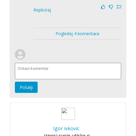
Repliciraj
Pogledaj 4 komentara
Pošalji
Igor ivkovic
iznosi svoje utiske o