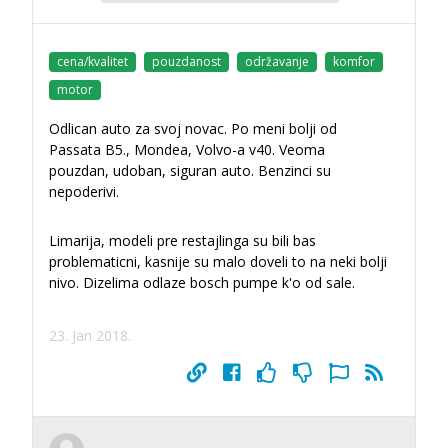
cena/kvalitet
pouzdanost
održavanje
komfor
motor
Odlican auto za svoj novac. Po meni bolji od
Passata B5., Mondea, Volvo-a v40. Veoma
pouzdan, udoban, siguran auto. Benzinci su
nepoderivi.
Limarija, modeli pre restajlinga su bili bas
problematicni, kasnije su malo doveli to na neki bolji
nivo. Dizelima odlaze bosch pumpe k'o od sale.
23. Jan 2018.