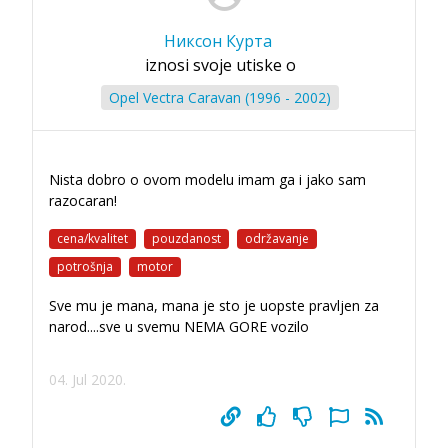
Никсон Курта
iznosi svoje utiske o
Opel Vectra Caravan (1996 - 2002)
Nista dobro o ovom modelu imam ga i jako sam
razocaran!
cena/kvalitet
pouzdanost
održavanje
potrošnja
motor
Sve mu je mana, mana je sto je uopste pravljen za
narod....sve u svemu NEMA GORE vozilo
04. Jul 2020.