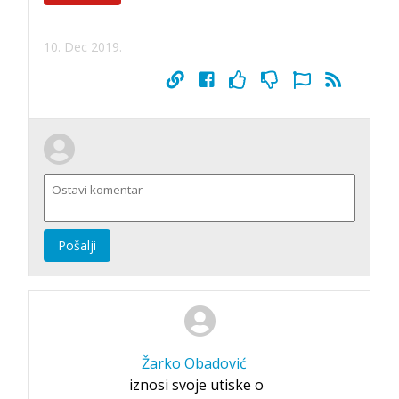
10. Dec 2019.
Pošalji
Žarko Obadović
iznosi svoje utiske o