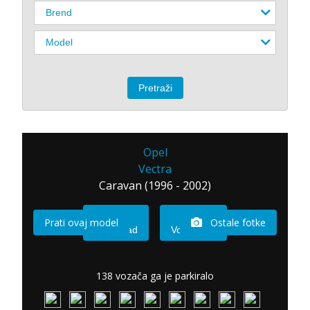
Opel
Vectra
Caravan (1996 - 2002)
Prati ovaj model
Ostale fotke
Imam sad
Vozio sam
138 vozača ga je parkiralo