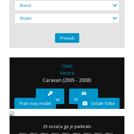
Opel
Vectra
Caravan (2005 - 2008)
Imam sad
Vozio sam
Prati ovaj model
Ostale fotke
29 vozača ga je parkiralo