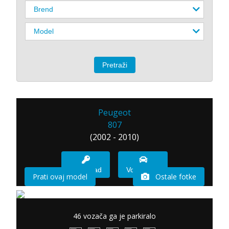
Peugeot
807
(2002 - 2010)
Imam sad
Vozio sam
Prati ovaj model
Ostale fotke
46 vozača ga je parkiralo