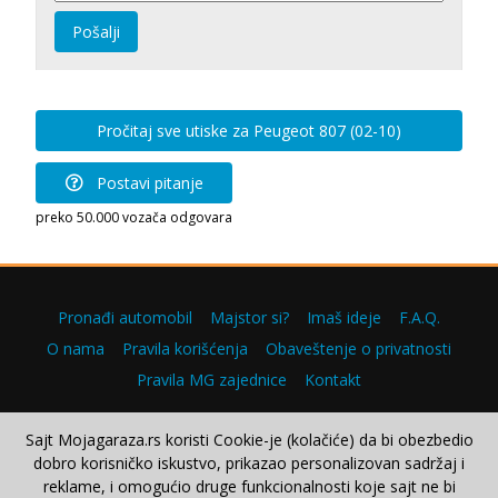
Pošalji
Pročitaj sve utiske za Peugeot 807 (02-10)
Postavi pitanje
preko 50.000 vozača odgovara
Pronađi automobil
Majstor si?
Imaš ideje
F.A.Q.
O nama
Pravila korišćenja
Obaveštenje o privatnosti
Pravila MG zajednice
Kontakt
Sajt Mojagaraza.rs koristi Cookie-je (kolačiće) da bi obezbedio
dobro korisničko iskustvo, prikazao personalizovan sadržaj i
Copyright © 2000–2026.
reklame, i omogućio druge funkcionalnosti koje sajt ne bi