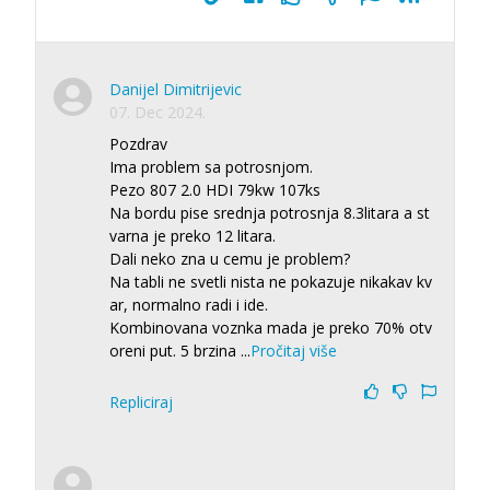
Danijel Dimitrijevic
07. Dec 2024.
Pozdrav
Ima problem sa potrosnjom.
Pezo 807 2.0 HDI 79kw 107ks
Na bordu pise srednja potrosnja 8.3litara a st
varna je preko 12 litara.
Dali neko zna u cemu je problem?
Na tabli ne svetli nista ne pokazuje nikakav kv
ar, normalno radi i ide.
Kombinovana voznka mada je preko 70% otv
oreni put. 5 brzina
...
Pročitaj više
Repliciraj