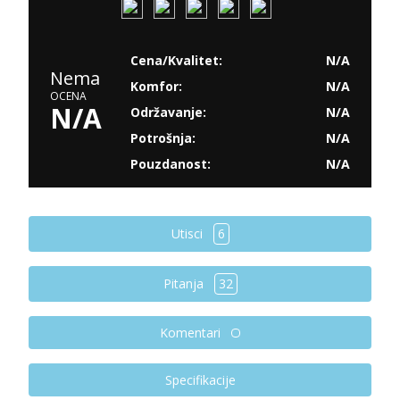
Cena/Kvalitet:
N/A
Nema
Komfor:
N/A
OCENA
N/A
Održavanje:
N/A
Potrošnja:
N/A
Pouzdanost:
N/A
Utisci
6
Pitanja
32
Komentari
Specifikacije