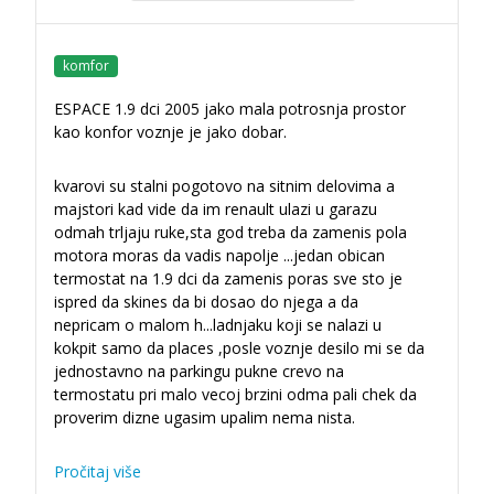
komfor
ESPACE 1.9 dci 2005 jako mala potrosnja prostor
kao konfor voznje je jako dobar.
kvarovi su stalni pogotovo na sitnim delovima a
majstori kad vide da im renault ulazi u garazu
odmah trljaju ruke,sta god treba da zamenis pola
motora moras da vadis napolje ...jedan obican
termostat na 1.9 dci da zamenis poras sve sto je
ispred da skines da bi dosao do njega a da
nepricam o malom h
...
ladnjaku koji se nalazi u
kokpit samo da places ,posle voznje desilo mi se da
jednostavno na parkingu pukne crevo na
termostatu pri malo vecoj brzini odma pali chek da
proverim dizne ugasim upalim nema nista.
Pročitaj više