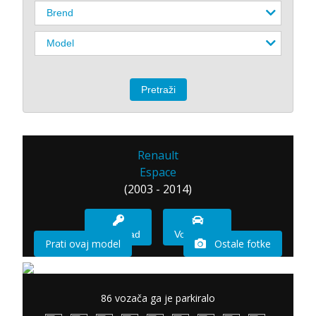
Renault
Espace
(2003 - 2014)
Imam sad
Vozio sam
Prati ovaj model
Ostale fotke
86 vozača ga je parkiralo