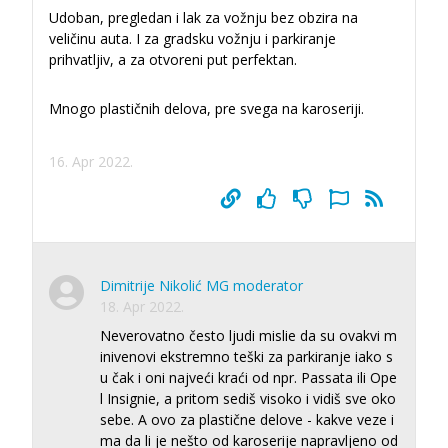
Udoban, pregledan i lak za vožnju bez obzira na
veličinu auta. I za gradsku vožnju i parkiranje
prihvatljiv, a za otvoreni put perfektan.
Mnogo plastičnih delova, pre svega na karoseriji.
16. Apr 2022.
Dimitrije Nikolić MG moderator
18. Apr 2022.
Neverovatno često ljudi mislie da su ovakvi m
inivenovi ekstremno teški za parkiranje iako s
u čak i oni najveći kraći od npr. Passata ili Ope
l Insignie, a pritom sediš visoko i vidiš sve oko
sebe. A ovo za plastične delove - kakve veze i
ma da li je nešto od karoserije napravljeno od