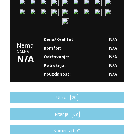
Cena/Kvalitet:
N/A
Nema
Komfor:
N/A
OCENA
N/A
Održavanje:
N/A
Potrošnja:
N/A
Pouzdanost:
N/A
Utisci
20
Pitanja
68
Komentari