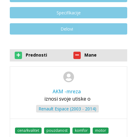
Specifikacije
Delovi
Prednosti
Mane
AKM -mreza
iznosi svoje utiske o
Renault Espace (2003 - 2014)
cena/kvalitet
pouzdanost
komfor
motor