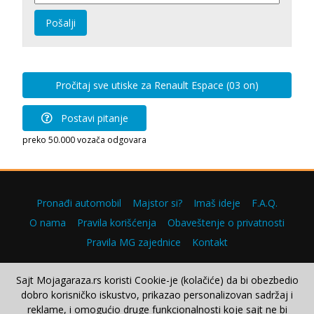
Pošalji
Pročitaj sve utiske za Renault Espace (03 on)
Postavi pitanje
preko 50.000 vozača odgovara
Pronađi automobil
Majstor si?
Imaš ideje
F.A.Q.
O nama
Pravila korišćenja
Obaveštenje o privatnosti
Pravila MG zajednice
Kontakt
Sajt Mojagaraza.rs koristi Cookie-je (kolačiće) da bi obezbedio
dobro korisničko iskustvo, prikazao personalizovan sadržaj i
Copyright © 2000–2026.
reklame, i omogućio druge funkcionalnosti koje sajt ne bi