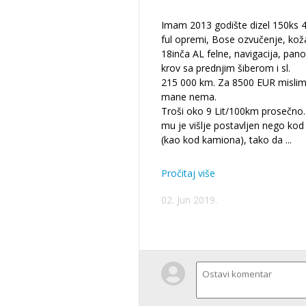
Imam 2013 godište dizel 150ks 4
ful opremi, Bose ozvučenje, kož
18inča AL felne, navigacija, pa
krov sa prednjim šiberom i sl.
215 000 km. Za 8500 EUR misli
mane nema.
Troši oko 9 Lit/100km prosečno
mu je višlje postavljen nego kod
(kao kod kamiona), tako da
...
Pročitaj više
02. Jun 2019.