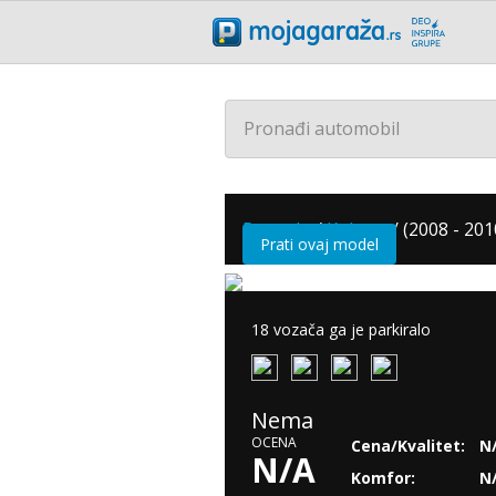
Pronađi automobil
Renault
/
Koleos
/
(2008 - 201
Prati ovaj model
18 vozača ga je parkiralo
Nema
OCENA
Cena/Kvalitet:
N
N/A
Komfor:
N