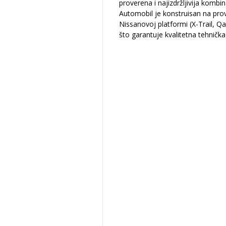
proverena i najizdržljivija kombin
Automobil je konstruisan na pro
Nissanovoj platformi (X-Trail, Qa
što garantuje kvalitetna tehničk