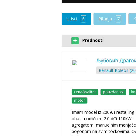
Utisci
6
Pitanja
7
K
Prednosti
Љубовић Драго
Renault Koleos (20
cena/kvalitet
pouzdanost
ko
motor
Imam model iz 2009. i restajling 
oba sa odličnim 2.0 dCi 110kW
agregatom, manuelnim menjače
pogonom na svim točkovima. Ov