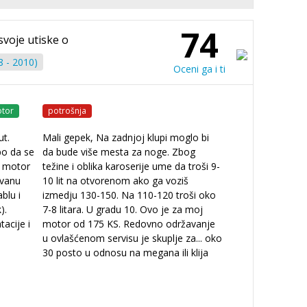
74
svoje utiske o
8 - 2010)
Oceni ga i ti
tor
potrošnja
ut.
Mali gepek, Na zadnjoj klupi moglo bi
o da se
da bude više mesta za noge. Zbog
n motor
težine i oblika karoserije ume da troši 9-
ovanu
10 lit na otvorenom ako ga voziš
blu i
izmedju 130-150. Na 110-120 troši oko
).
7-8 litara. U gradu 10. Ovo je za moj
acije i
motor od 175 KS. Redovno održavanje
u ovlašćenom servisu je skuplje za
...
oko
30 posto u odnosu na megana ili klija