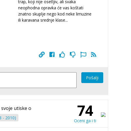
trap, koji nije osetljiv, ali svaka
neophodna opravka će vas koštati
znatno skuplje nego kod neke limuzine
ili karavana srednje klase...
Pošalji
74
 svoje utiske o
8 - 2010)
Oceni ga i ti