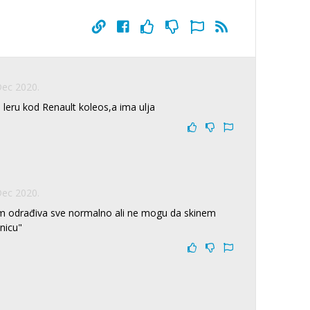
Dec 2020.
a leru kod Renault koleos,a ima ulja
Dec 2020.
 odrađiva sve normalno ali ne mogu da skinem
nicu"