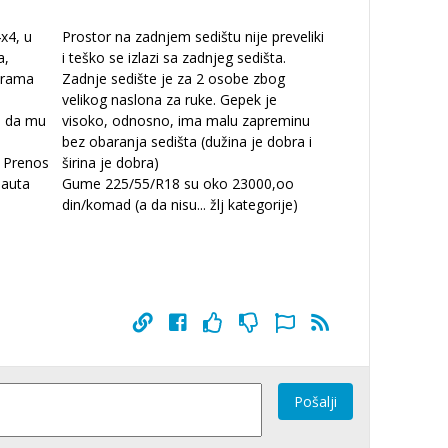
x4, u
Prostor na zadnjem sedištu nije preveliki
a,
i teško se izlazi sa zadnjeg sedišta.
norama
Zadnje sedište je za 2 osobe zbog
velikog naslona za ruke. Gepek je
m da mu
visoko, odnosno, ima malu zapreminu
bez obaranja sedišta (dužina je dobra i
. Prenos
širina je dobra)
 auta
Gume 225/55/R18 su oko 23000,oo
din/komad (a da nisu
...
žlj kategorije)
Pošalji