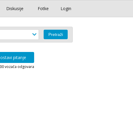
Diskusije
Fotke
Login
ostavi pitanje
000 vozača odgovara