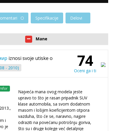
omentari
Specifikacije
Delovi
Mane
74
мир
iznosi svoje utiske o
08 - 2010)
Oceni ga i ti
mfor
Najveća mana ovog modela jeste
upravo to što je rasan pripadnik SUV
klase automobila, sa svom dodatnom
2013.,
masom i lošijim koeficijentom otpora
vazduha, što će se, naravno, najpre
m i
odraziti na povećanu potrošnju goriva,
o je
što su i druge kolege već detaljnije