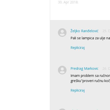
30. Apr 2018.
Željko Ranđelović
25. 
Pali se lampica za ulje n
Repliciraj
Predrag Markovic
26. 
Imam problem sa ručnom
grešku"proveri ručnu koč
Repliciraj