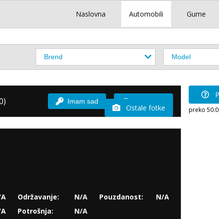
Naslovna
Automobili
Gume
P
0)
Imam sad
Vozio sam
Ostale fotke
preko 50.
/A
Održavanje:
N/A
Pouzdanost:
N/A
/A
Potrošnja:
N/A