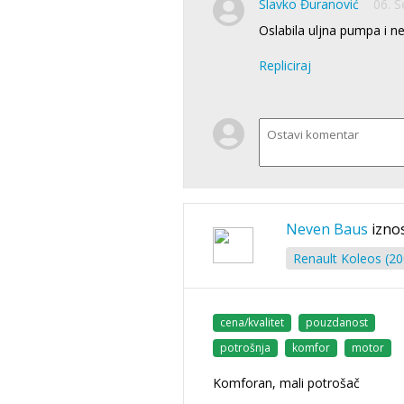
Slavko Đuranović
06. S
Oslabila uljna pumpa i ne
Repliciraj
Neven Baus
iznos
Renault Koleos (20
cena/kvalitet
pouzdanost
potrošnja
komfor
motor
Komforan, mali potrošač