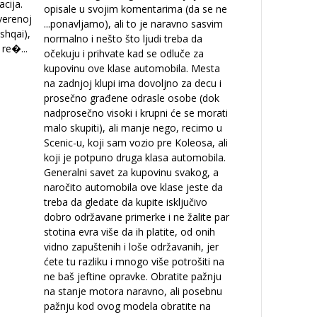
acija.
opisale u svojim komentarima (da se ne
verenoj
...
ponavljamo), ali to je naravno sasvim
shqai),
normalno i nešto što ljudi treba da
a re�
...
očekuju i prihvate kad se odluče za
kupovinu ove klase automobila. Mesta
na zadnjoj klupi ima dovoljno za decu i
prosečno građene odrasle osobe (dok
nadprosečno visoki i krupni će se morati
malo skupiti), ali manje nego, recimo u
Scenic-u, koji sam vozio pre Koleosa, ali
koji je potpuno druga klasa automobila.
Generalni savet za kupovinu svakog, a
naročito automobila ove klase jeste da
treba da gledate da kupite isključivo
dobro održavane primerke i ne žalite par
stotina evra više da ih platite, od onih
vidno zapuštenih i loše održavanih, jer
ćete tu razliku i mnogo više potrošiti na
ne baš jeftine opravke. Obratite pažnju
na stanje motora naravno, ali posebnu
pažnju kod ovog modela obratite na