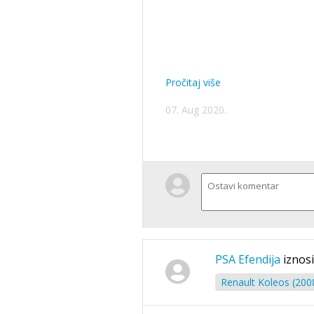
Pročitaj više
07. Aug 2020.
PSA Efendija
iznosi
Renault Koleos (200