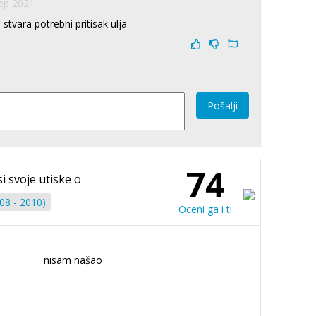
ep 2021.
 stvara potrebni pritisak ulja
Pošalji
74
i svoje utiske o
08 - 2010)
Oceni ga i ti
nisam našao