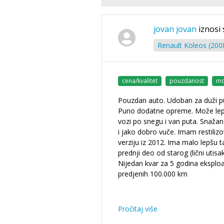
jovan jovan
iznosi 
Renault Koleos (200
cena/kvalitet
pouzdanost
mo
Pouzdan auto. Udoban za duži p
Puno dodatne opreme. Može lep
vozi po snegu i van puta. Snaža
i jako dobro vuče. Imam restiliz
verziju iz 2012. Ima malo lepšu ta
prednji deo od starog (lični utisak
Nijedan kvar za 5 godina eksploat
predjenih 100.000 km
Pročitaj više