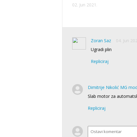
02. Jun 2021.
Zoran Saz
04. Jun 20
Ugradi plin
Repliciraj
Dimitrije Nikolić MG mo
Slab motor za automatsk
Repliciraj