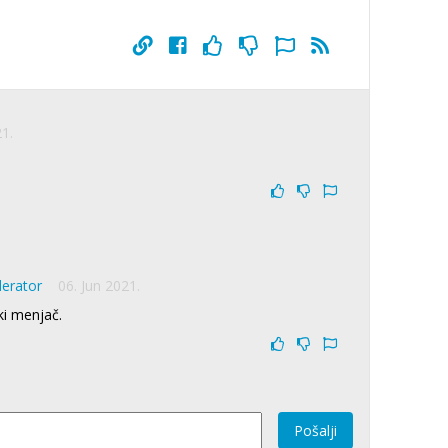
21.
derator
06. Jun 2021.
i menjač.
Pošalji