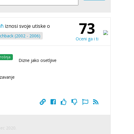
73
ић
iznosi svoje utiske o
chback (2002 - 2006)
Oceni ga i ti
rošnja
Dizne jako osetljive
rzavanje
Dec 2020.