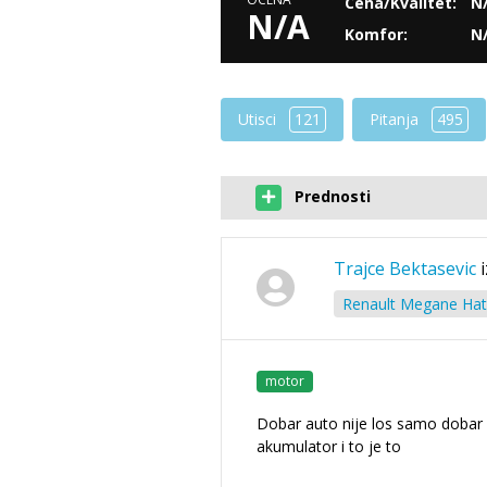
Cena/Kvalitet:
N
N/A
Komfor:
N
Utisci
121
Pitanja
495
Prednosti
Trajce Bektasevic
Renault Megane Hat
motor
Dobar auto nije los samo dobar
akumulator i to je to