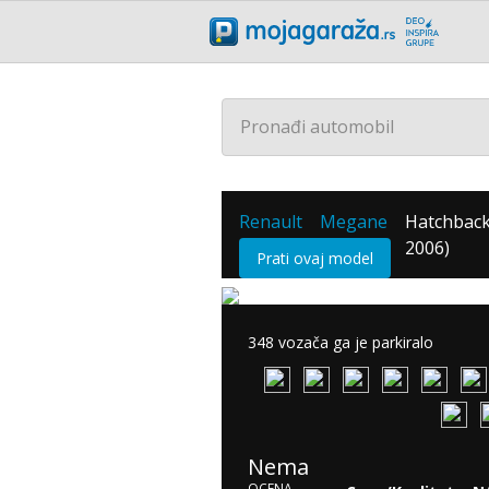
Pronađi automobil
Renault
Megane
Hatchback
/
/
2006)
Prati ovaj model
348 vozača ga je parkiralo
Nema
OCENA