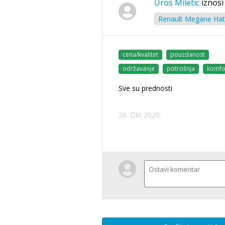
Uros Miletic
iznosi
Renault Megane Hat
cena/kvalitet
pouzdanost
održavanje
potrošnja
komfo
Sve su prednosti
26. Okt 2020.