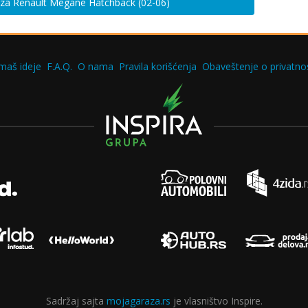
e za Renault Megane Hatchback (02-06)
maš ideje
F.A.Q.
O nama
Pravila korišćenja
Obaveštenje o privatnos
Sadržaj sajta
mojagaraza.rs
je vlasništvo Inspire.