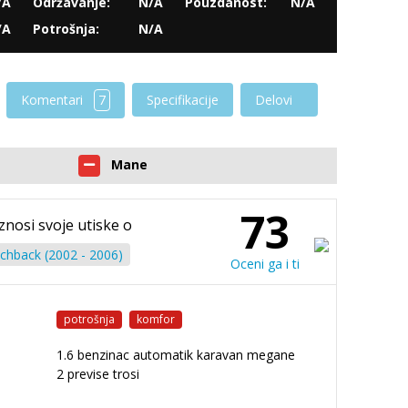
/A
Održavanje:
N/A
Pouzdanost:
N/A
/A
Potrošnja:
N/A
Komentari
7
Specifikacije
Delovi
Mane
73
iznosi svoje utiske o
chback (2002 - 2006)
Oceni ga i ti
potrošnja
komfor
1.6 benzinac automatik karavan megane
2 previse trosi