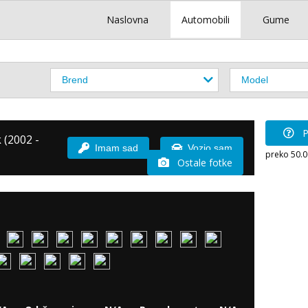
Naslovna
Automobili
Gume
P
 (2002 -
Imam sad
Vozio sam
preko 50.
Ostale fotke