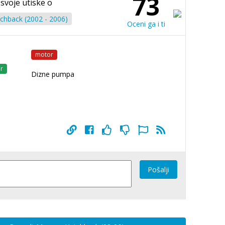
73
 svoje utiske o
chback (2002 - 2006)
Oceni ga i ti
motor
r
Dizne pumpa
Pošalji