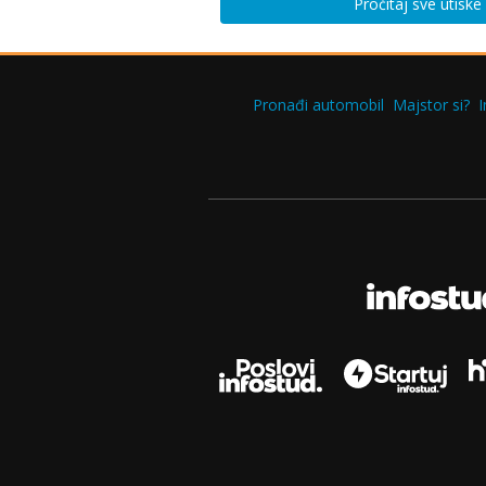
Pročitaj sve utisk
Pronađi automobil
Majstor si?
I