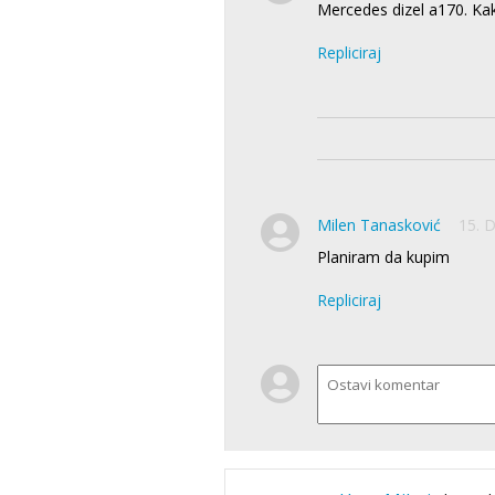
Mercedes dizel a170. Kak
Repliciraj
Milen Tanasković
15. 
Planiram da kupim
Repliciraj