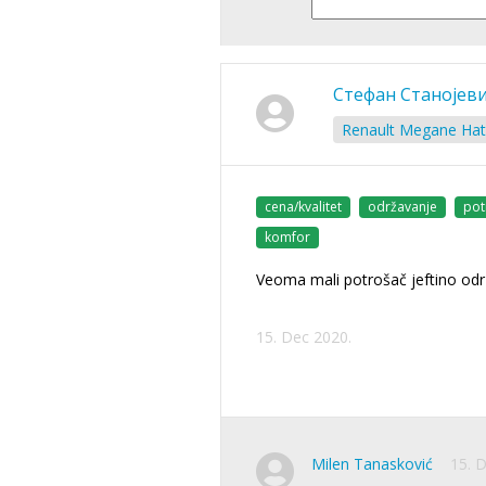
Стефан Станојев
Renault Megane Hat
cena/kvalitet
održavanje
pot
komfor
Veoma mali potrošač jeftino od
15. Dec 2020.
Milen Tanasković
15. 