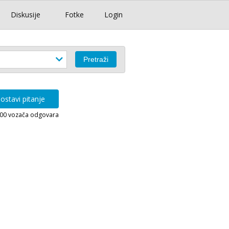
Diskusije
Fotke
Login
ostavi pitanje
000 vozača odgovara