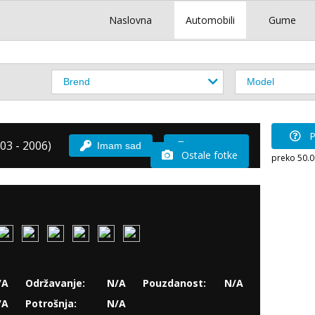
Naslovna
Automobili
Gume
P
03 - 2006)
Imam sad
Vozio sam
Ostale fotke
preko 50.
/A
Održavanje:
N/A
Pouzdanost:
N/A
/A
Potrošnja:
N/A