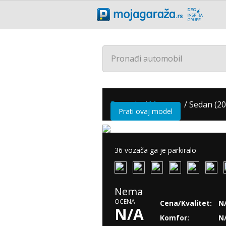
Pronađi automobil
Renault
/
Megane
/
Sedan (20
Prati ovaj model
36 vozača ga je parkiralo
Nema
OCENA
Cena/Kvalitet:
N
N/A
Komfor:
N