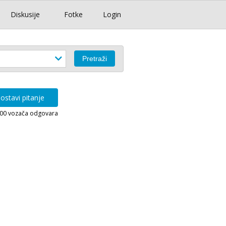
Diskusije
Fotke
Login
ostavi pitanje
000 vozača odgovara