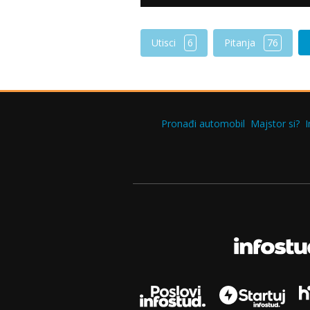
Utisci
6
Pitanja
76
Pronađi automobil
Majstor si?
I