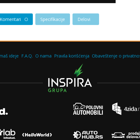
Komentari
Specifikacije
Delovi
maš ideje
F.A.Q.
O nama
Pravila korišćenja
Obaveštenje o privatnos