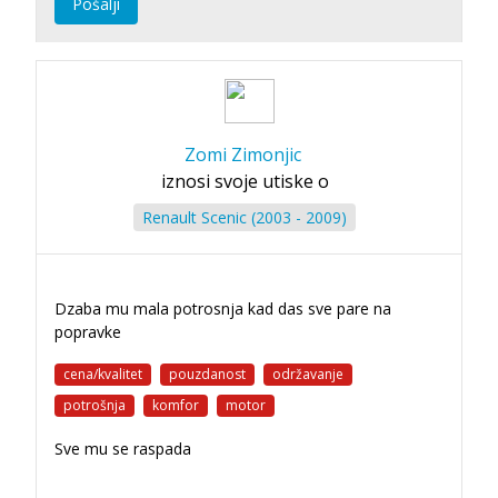
Pošalji
Zomi Zimonjic
iznosi svoje utiske o
Renault Scenic (2003 - 2009)
Dzaba mu mala potrosnja kad das sve pare na
popravke
cena/kvalitet
pouzdanost
održavanje
potrošnja
komfor
motor
Sve mu se raspada