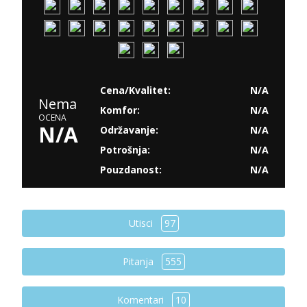
Cena/Kvalitet:
N/A
Nema
Komfor:
N/A
OCENA
N/A
Održavanje:
N/A
Potrošnja:
N/A
Pouzdanost:
N/A
Utisci
97
Pitanja
555
Komentari
10