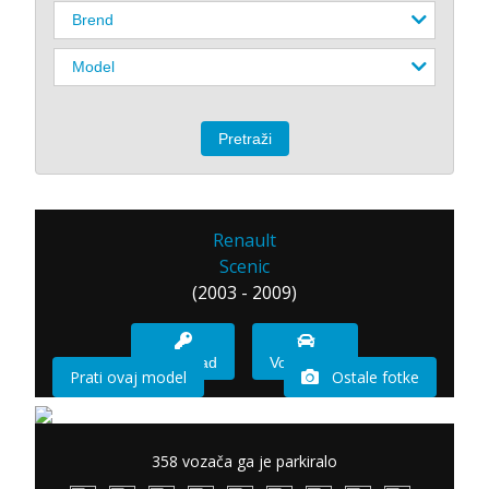
Renault
Scenic
(2003 - 2009)
Imam sad
Vozio sam
Prati ovaj model
Ostale fotke
358 vozača ga je parkiralo