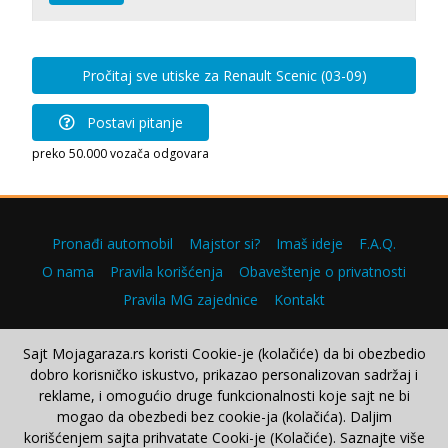
Pročitaj sve utiske za Renault Scenic (03-09)
Postavi pitanje
preko 50.000 vozača odgovara
Pronađi automobil
Majstor si?
Imaš ideje
F.A.Q.
O nama
Pravila korišćenja
Obaveštenje o privatnosti
Pravila MG zajednice
Kontakt
Sajt Mojagaraza.rs koristi Cookie-je (kolačiće) da bi obezbedio
dobro korisničko iskustvo, prikazao personalizovan sadržaj i
Copyright © 2000–2026.
reklame, i omogućio druge funkcionalnosti koje sajt ne bi
mogao da obezbedi bez cookie-ja (kolačića). Daljim
korišćenjem sajta prihvatate Cooki-je (Kolačiće). Saznajte više