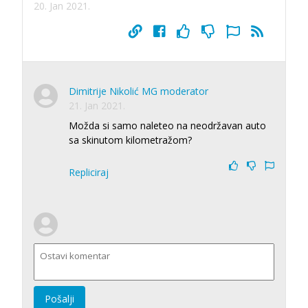
20. Jan 2021.
Dimitrije Nikolić MG moderator
21. Jan 2021.
Možda si samo naleteo na neodržavan auto
sa skinutom kilometražom?
Repliciraj
Pošalji