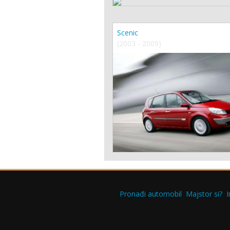
Scenic
(2003 - 2009)
Pronađi automobil
Majstor si?
I