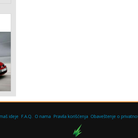
maš ideje
F.A.Q.
O nama
Pravila korišćenja
Obaveštenje o privatnos