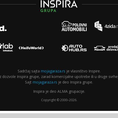
Sadržaj sajta
mojagaraza.rs
je vlasništvo Inspire.
ozvole Inspira grupe, zarad komercijalne upotrebe ili u druge svrhe,
Sajt
mojagaraza.rs
je deo Inspira grupe.
Inspira je deo ALMA grupacije.
Copyright © 2000–2026.