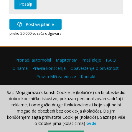
Pošalji
Postavi pitanje
preko 50.000 vozača odgovara
Pronađi automobil
Majstor si?
Imaš ideje
F.A.Q.
O nama
Pravila korišćenja
Obaveštenje o privatnosti
Pravila MG zajednice
Kontakt
Sajt Mojagaraza.rs koristi Cookie-je (kolačiće) da bi obezbedio
dobro korisničko iskustvo, prikazao personalizovan sadržaj i
Copyright © 2000–2026.
reklame, i omogućio druge funkcionalnosti koje sajt ne bi
mogao da obezbedi bez cookie-ja (kolačića). Daljim
korišćenjem sajta prihvatate Cooki-je (Kolačiće). Saznajte više
o Cookie-jima (kolačićima)
ovde
.