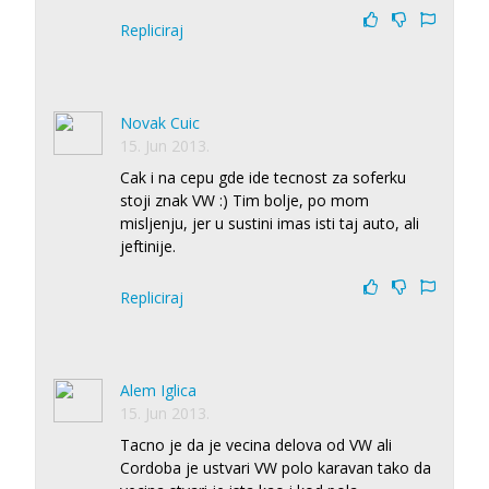
Repliciraj
Novak Cuic
15. Jun 2013.
Cak i na cepu gde ide tecnost za soferku
stoji znak VW :) Tim bolje, po mom
misljenju, jer u sustini imas isti taj auto, ali
jeftinije.
Repliciraj
Alem Iglica
15. Jun 2013.
Tacno je da je vecina delova od VW ali
Cordoba je ustvari VW polo karavan tako da