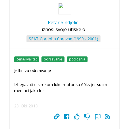
Petar Sindjelic
iznosi svoje utiske o
SEAT Cordoba Caravan (1999 - 2001)
cena/kvalitet
održavanje
potrošnja
Jeftin za odrzavanje
Izbegavati u sirokom luku motor sa 60ks jer su im
menjaci jako losi
23. Okt 2018.