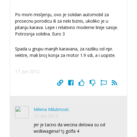
Po mom misljenju, ovo je solidan automobil za
prosecnu porodicu ili za neki biznis, ukoliko je u
pitanju karava. Lepe i relativno moderne linije sasije.
Potrosnja solidna. Euro 3
Spada u grupu manjih karavana, za razliku od npr.
vektre, mali broj konja za motor 1.9 sdi, a i uopste.
17. Jun 2012.
Milena Milutinovic
15. Jun 2013.
jer je tacno da wecina delowa su od
wolkwagena? tj golfa 4