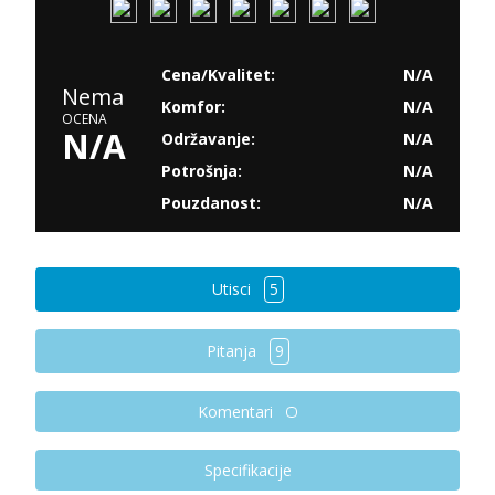
Cena/Kvalitet:
N/A
Nema
Komfor:
N/A
OCENA
N/A
Održavanje:
N/A
Potrošnja:
N/A
Pouzdanost:
N/A
Utisci
5
Pitanja
9
Komentari
Specifikacije