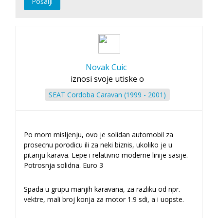
Pošalji
Novak Cuic
iznosi svoje utiske o
SEAT Cordoba Caravan (1999 - 2001)
Po mom misljenju, ovo je solidan automobil za
prosecnu porodicu ili za neki biznis, ukoliko je u
pitanju karava. Lepe i relativno moderne linije sasije.
Potrosnja solidna. Euro 3
Spada u grupu manjih karavana, za razliku od npr.
vektre, mali broj konja za motor 1.9 sdi, a i uopste.