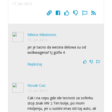
17. Jun 2012.
Milena Milutinovic
15. Jun 2013.
jer je tacno da wecina delowa su od
wolkwagena? tj golfa 4
Repliciraj
Novak Cuic
15. Jun 2013.
Cak i na cepu gde ide tecnost za soferku
stoji znak VW :) Tim bolje, po mom
misljenju, jer u sustini imas isti taj auto, ali