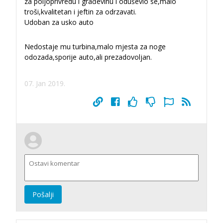
za poljoprivredu i građevinu i oduševio se,malo
troši,kvalitetan i jeftin za odrzavati.
Udoban za usko auto
Nedostaje mu turbina,malo mjesta za noge
odozada,sporije auto,ali prezadovoljan.
07. Jan 2019.
Pošalji