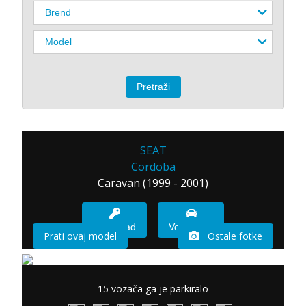
SEAT
Cordoba
Caravan (1999 - 2001)
Imam sad
Vozio sam
Prati ovaj model
Ostale fotke
15 vozača ga je parkiralo