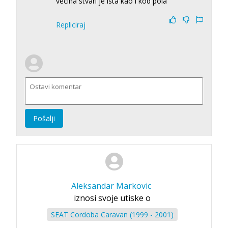
vecina stvari je ista kao i kod pola
Repliciraj
Pošalji
Aleksandar Markovic
iznosi svoje utiske o
SEAT Cordoba Caravan (1999 - 2001)