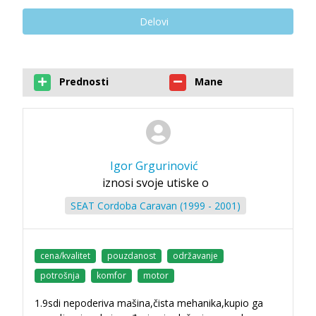
Delovi
Prednosti
Mane
Igor Grgurinović
iznosi svoje utiske o
SEAT Cordoba Caravan (1999 - 2001)
cena/kvalitet
pouzdanost
održavanje
potrošnja
komfor
motor
1.9sdi nepoderiva mašina,čista mehanika,kupio ga