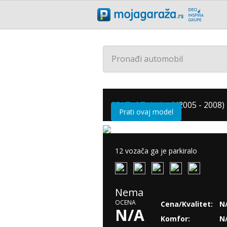
Pronađi automobil
SEAT
/
Toledo
/
(2005 - 2008)
Prati ovaj model
12 vozača ga je parkiralo
Nema
OCENA
Cena/Kvalitet:
N
N/A
Komfor:
N