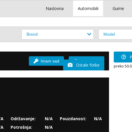
Naslovna
Automobili
Gume
P
Imam sad
Vozio sam
Ostale fotke
preko 50.
/A
Održavanje:
N/A
Pouzdanost:
N/A
/A
Potrošnja:
N/A