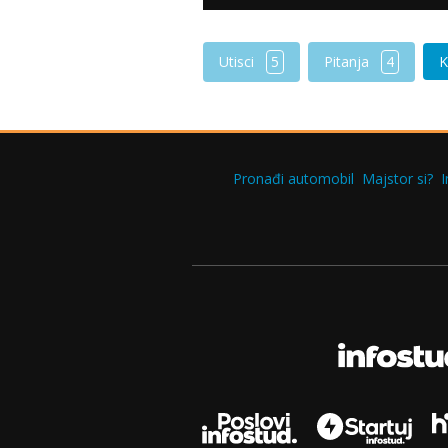
Utisci
5
Pitanja
4
K
Pronađi automobil
Majstor si?
I