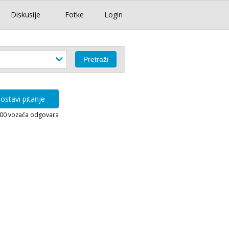
Diskusije
Fotke
Login
ostavi pitanje
000 vozača odgovara