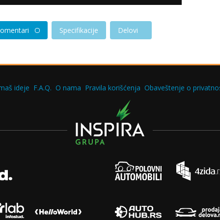
omentari
Specifikacije
Delovi
maš ideje
F.A.Q.
O nama
Pravila korišćenja
Obaveštenje o privatnos