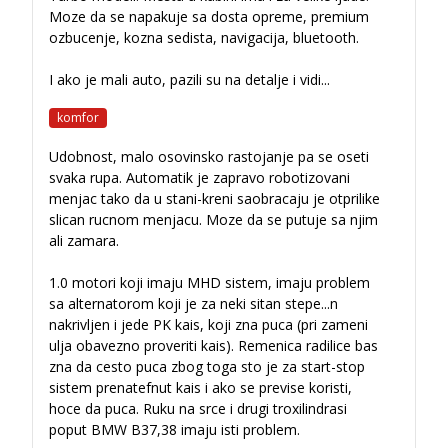
Moze da se napakuje sa dosta opreme, premium
ozbucenje, kozna sedista, navigacija, bluetooth.
I ako je mali auto, pazili su na detalje i vidi
...
komfor
Udobnost, malo osovinsko rastojanje pa se oseti
svaka rupa. Automatik je zapravo robotizovani
menjac tako da u stani-kreni saobracaju je otprilike
slican rucnom menjacu. Moze da se putuje sa njim
ali zamara.
1.0 motori koji imaju MHD sistem, imaju problem
sa alternatorom koji je za neki sitan stepe
...
n
nakrivljen i jede PK kais, koji zna puca (pri zameni
ulja obavezno proveriti kais). Remenica radilice bas
zna da cesto puca zbog toga sto je za start-stop
sistem prenatefnut kais i ako se previse koristi,
hoce da puca. Ruku na srce i drugi troxilindrasi
poput BMW B37,38 imaju isti problem.