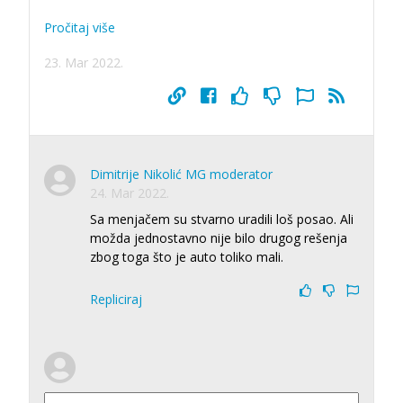
Pročitaj više
23. Mar 2022.
Dimitrije Nikolić MG moderator
24. Mar 2022.
Sa menjačem su stvarno uradili loš posao. Ali
možda jednostavno nije bilo drugog rešenja
zbog toga što je auto toliko mali.
Repliciraj