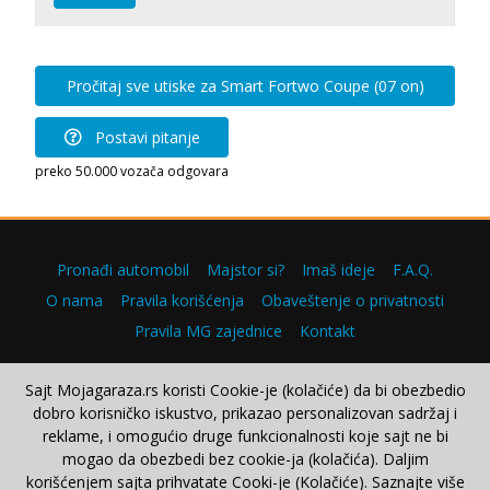
Pročitaj sve utiske za Smart Fortwo Coupe (07 on)
Postavi pitanje
preko 50.000 vozača odgovara
Pronađi automobil
Majstor si?
Imaš ideje
F.A.Q.
O nama
Pravila korišćenja
Obaveštenje o privatnosti
Pravila MG zajednice
Kontakt
Sajt Mojagaraza.rs koristi Cookie-je (kolačiće) da bi obezbedio
dobro korisničko iskustvo, prikazao personalizovan sadržaj i
Copyright © 2000–2026.
reklame, i omogućio druge funkcionalnosti koje sajt ne bi
mogao da obezbedi bez cookie-ja (kolačića). Daljim
korišćenjem sajta prihvatate Cooki-je (Kolačiće). Saznajte više