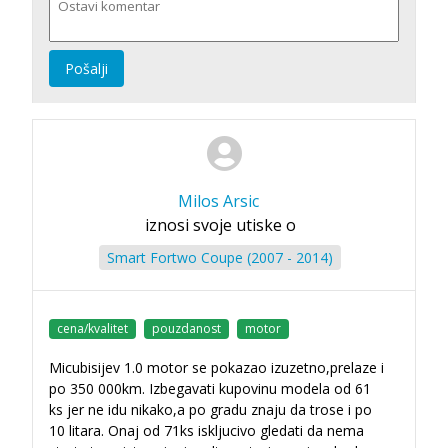
Pošalji
Milos Arsic
iznosi svoje utiske o
Smart Fortwo Coupe (2007 - 2014)
cena/kvalitet
pouzdanost
motor
Micubisijev 1.0 motor se pokazao izuzetno,prelaze i
po 350 000km. Izbegavati kupovinu modela od 61
ks jer ne idu nikako,a po gradu znaju da trose i po
10 litara. Onaj od 71ks iskljucivo gledati da nema