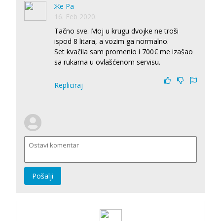
Же Ра
16. Feb 2020.
Tačno sve. Moj u krugu dvojke ne troši
ispod 8 litara, a vozim ga normalno.
Set kvačila sam promenio i 700€ me izašao
sa rukama u ovlašćenom servisu.
Repliciraj
Pošalji