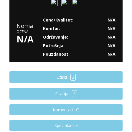
Cena/Kvalitet:
N/A
Nema
Komfor:
N/A
OCENA
N/A
Održavanje:
N/A
Potrošnja:
N/A
Pouzdanost:
N/A
Utisci
3
Pitanja
6
Komentari
Specifikacije