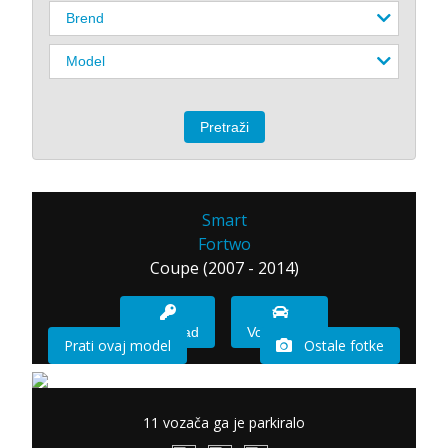
Smart
Fortwo
Coupe (2007 - 2014)
Imam sad
Vozio sam
Prati ovaj model
Ostale fotke
11 vozača ga je parkiralo