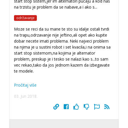
start stop sistem,jer im alternatori pucaju a kod nas
na trzistu je problem da se nabave,a i ako s
...
održavanje
Moze se reci da su mane te sto su idalje ostali tvrdi
na trapu,odrzavanje nije jeftino,ali opet ako kupite
dobar necete imati problema. Neki najveci problem
na njima je u sustini robot i set kvacila,i na onima sa
start stop sistemom,na kojima je alternator
problem, preskup je i tesko se nalazi kao s
...
to sam
vec rekao,tako da jos jednom kazem da izbegavate
te modele.
Pročitaj više
03. Jun 2018.