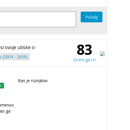
Pošalji
83
si svoje utiske o
o (2004 - 2009)
Oceni ga i ti
Bas je ruznjikav
r
zamenuo
ao ga