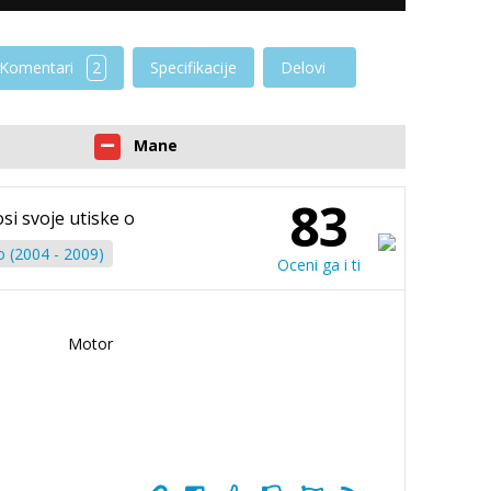
Komentari
2
Specifikacije
Delovi
Mane
83
osi svoje utiske o
o (2004 - 2009)
Oceni ga i ti
Motor