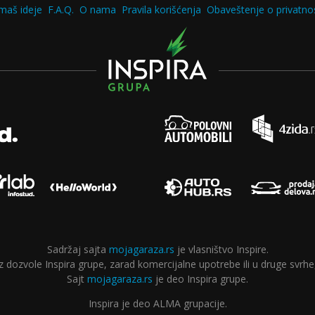
maš ideje
F.A.Q.
O nama
Pravila korišćenja
Obaveštenje o privatnos
Sadržaj sajta
mojagaraza.rs
je vlasništvo Inspire.
ozvole Inspira grupe, zarad komercijalne upotrebe ili u druge svrhe,
Sajt
mojagaraza.rs
je deo Inspira grupe.
Inspira je deo ALMA grupacije.