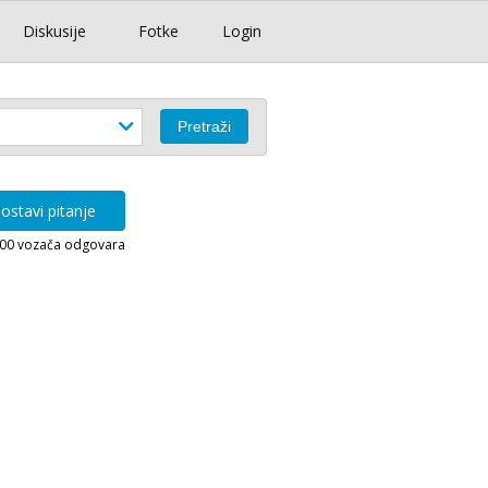
Diskusije
Fotke
Login
ostavi pitanje
000 vozača odgovara