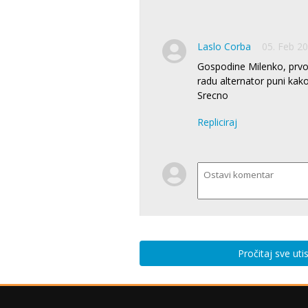
Laslo Corba
05. Feb 20
Gospodine Milenko, prvo
radu alternator puni kako
Srecno
Repliciraj
Pročitaj sve ut