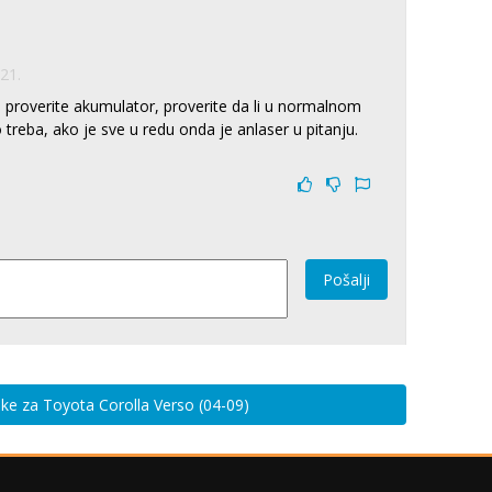
21.
 proverite akumulator, proverite da li u normalnom
 treba, ako je sve u redu onda je anlaser u pitanju.
Pošalji
iske za Toyota Corolla Verso (04-09)