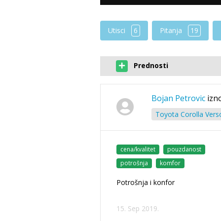
Utisci
6
Pitanja
19
Prednosti
Bojan Petrovic
izn
Toyota Corolla Vers
cena/kvalitet
pouzdanost
potrošnja
komfor
Potrošnja i konfor
15. Sep 2019.