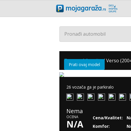
Pronađi automobil
Toyota
/
Corolla
/
Verso (2004
Prati ovaj model
26 vozača ga je parkiralo
Nema
OCENA
Cena/Kvalitet:
N
N/A
Komfor:
N