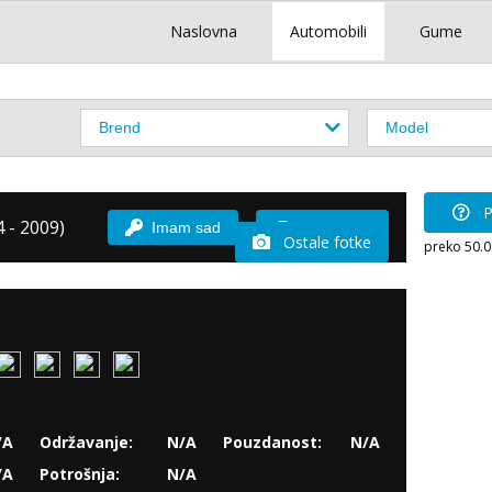
Naslovna
Automobili
Gume
P
 - 2009)
Imam sad
Vozio sam
Ostale fotke
preko 50.
/A
Održavanje:
N/A
Pouzdanost:
N/A
/A
Potrošnja:
N/A