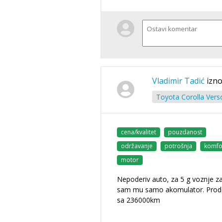
Vladimir Tadić
izno
Toyota Corolla Vers
cena/kvalitet
pouzdanost
održavanje
potrošnja
komfo
motor
Nepoderiv auto, za 5 g voznje 
sam mu samo akomulator. Prod
sa 236000km