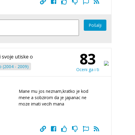
Pošalji
83
i svoje utiske o
o (2004 - 2009)
Oceni ga i ti
Mane mu jos neznam,kratko je kod
mene a sobzirom da je japanac ne
moze imati vecih mana