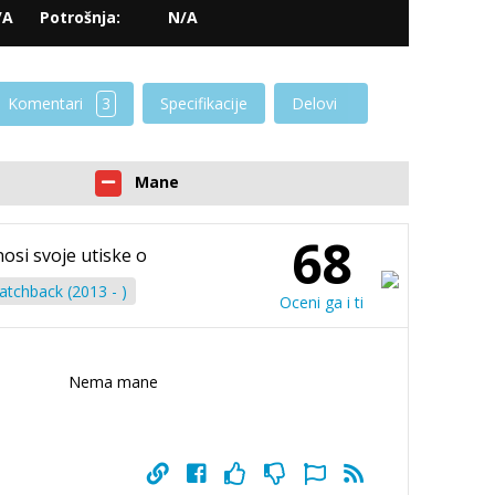
/A
Potrošnja:
N/A
Komentari
3
Specifikacije
Delovi
Mane
68
nosi svoje utiske o
tchback (2013 - )
Oceni ga i ti
Nema mane