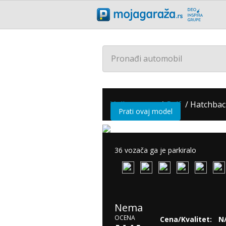
Pronađi automobil
Volkswagen
/
Golf
/
Hatchback
Prati ovaj model
36 vozača ga je parkiralo
Nema
OCENA
Cena/Kvalitet:
N