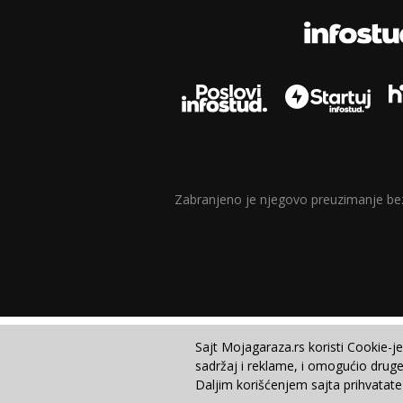
Zabranjeno je njegovo preuzimanje bez d
Sajt Mojagaraza.rs koristi Cookie-j
sadržaj i reklame, i omogućio druge
Daljim korišćenjem sajta prihvatate