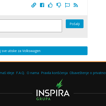
Pošalji
j sve utiske za Volkswagen
maš ideje
F.A.Q.
O nama
Pravila korišćenja
Obaveštenje o privatnos