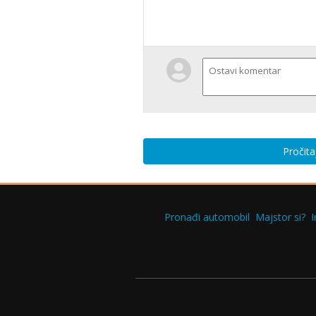
Pročita
Pronađi automobil
Majstor si?
I