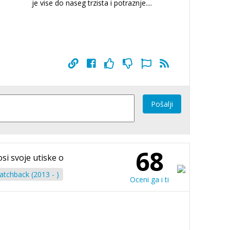
je vise do naseg trzista i potraznje
...
.
Pošalji
68
osi svoje utiske o
tchback (2013 - )
Oceni ga i ti