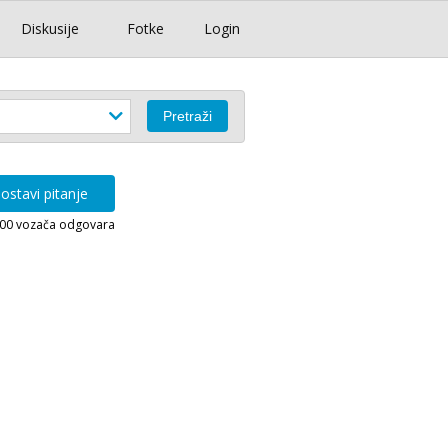
Diskusije
Fotke
Login
ostavi pitanje
000 vozača odgovara