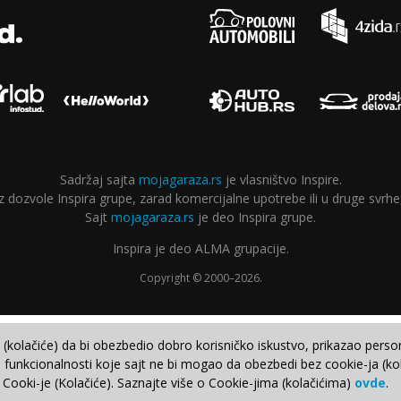
Sadržaj sajta
mojagaraza.rs
je vlasništvo Inspire.
ozvole Inspira grupe, zarad komercijalne upotrebe ili u druge svrhe,
Sajt
mojagaraza.rs
je deo Inspira grupe.
Inspira je deo ALMA grupacije.
Copyright © 2000–2026.
e (kolačiće) da bi obezbedio dobro korisničko iskustvo, prikazao perso
 funkcionalnosti koje sajt ne bi mogao da obezbedi bez cookie-ja (kol
 Cooki-je (Kolačiće). Saznajte više o Cookie-jima (kolačićima)
ovde
.