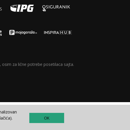
 osim za lične potrebe posetilaca sajta.
nalizovan
ačića).
OK
TOP