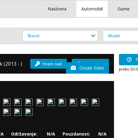
Naslovna
Automobili
Gume
P
 (2013 - )
Imam sad
Vozio sam
Ostale fotke
preko 50.
/A
Održavanje:
N/A
Pouzdanost:
N/A