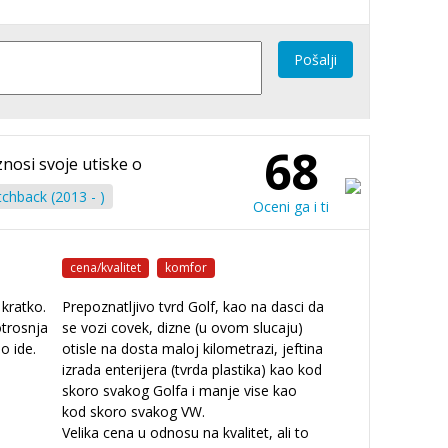
Pošalji
68
znosi svoje utiske o
chback (2013 - )
Oceni ga i ti
cena/kvalitet
komfor
 kratko.
Prepoznatljivo tvrd Golf, kao na dasci da
otrosnja
se vozi covek, dizne (u ovom slucaju)
o ide.
otisle na dosta maloj kilometrazi, jeftina
izrada enterijera (tvrda plastika) kao kod
skoro svakog Golfa i manje vise kao
kod skoro svakog VW.
Velika cena u odnosu na kvalitet, ali to