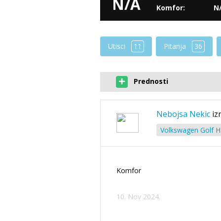
N/A
Komfor:
N
Utisci
11
Pitanja
36
Prednosti
Nebojsa Nekic
iz
Volkswagen Golf Ha
Komfor
10. Nov 2024.