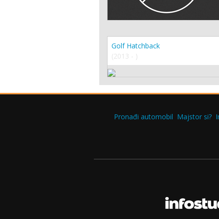
Golf Hatchback
(2013 - )
Pronađi automobil
Majstor si?
I