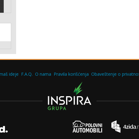
maš ideje
F.A.Q.
O nama
Pravila korišćenja
Obaveštenje o privatnos