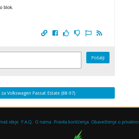
o blok.
Pošalji
e za Volkswagen Passat Estate (88-97)
maš ideje
F.A.Q.
O nama
Pravila korišćenja
Obaveštenje o privatnos