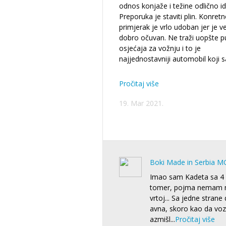
odnos konjaže i težine odlično id
Preporuka je staviti plin. Konret
primjerak je vrlo udoban jer je 
dobro očuvan. Ne traži uopšte 
osjećaja za vožnju i to je
najjednostavniji automobil koji 
Pročitaj više
19. Mar 2021.
Boki Made in Serbia M
Imao sam Kadeta sa 4 b
tomer, pojma nemam na 
vrtoj... Sa jedne strane
avna, skoro kao da voz
azmišl
...
Pročitaj više