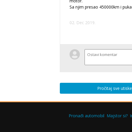
motor.
Sa njim presao 450000km i puka
02. Dec 2019.
Pročitaj sve utisk
Pronađi automobil
Majstor si?
I