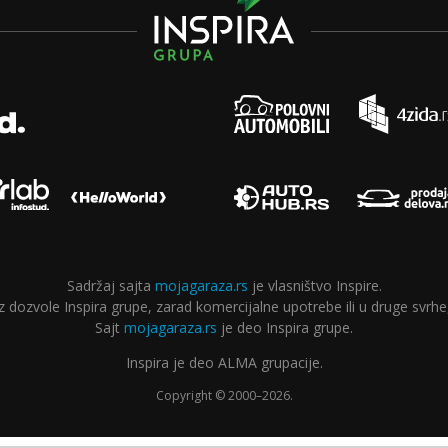
Sadržaj sajta
mojagaraza.rs
je vlasništvo Inspire.
ozvole Inspira grupe, zarad komercijalne upotrebe ili u druge svrhe,
Sajt
mojagaraza.rs
je deo Inspira grupe.
Inspira je deo ALMA grupacije.
Copyright © 2000–2026.