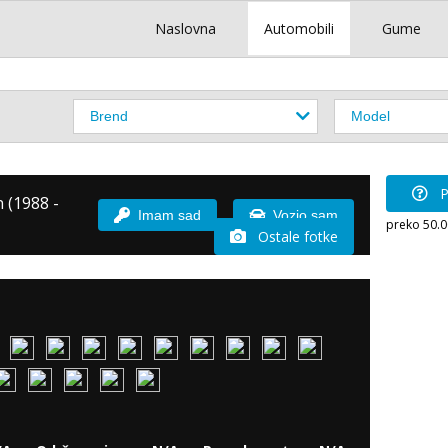
Naslovna
Automobili
Gume
P
 (1988 -
Imam sad
Vozio sam
preko 50.
Ostale fotke