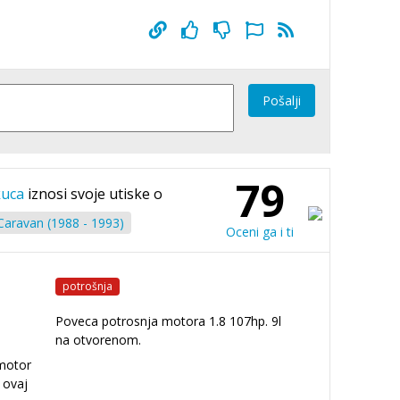
Pošalji
79
kuca
iznosi svoje utiske o
aravan (1988 - 1993)
Oceni ga i ti
potrošnja
Poveca potrosnja motora 1.8 107hp. 9l
na otvorenom.
 motor
 ovaj