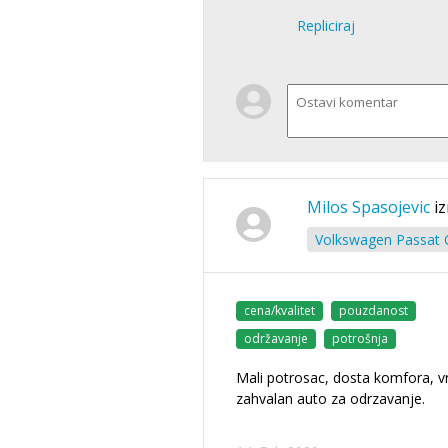
Repliciraj
Milos Spasojevic
i
Volkswagen Passat C
cena/kvalitet
pouzdanost
održavanje
potrošnja
Mali potrosac, dosta komfora, v
zahvalan auto za odrzavanje.