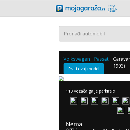
Pronađi automobil
Volkswagen
Passat
Caravan
/
/
1993)
Prati ovaj model
113 vozača ga je parkiralo
Nema
OCENA