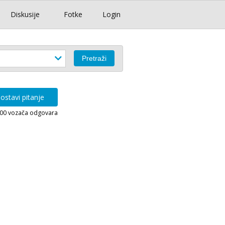
Diskusije
Fotke
Login
ostavi pitanje
000 vozača odgovara