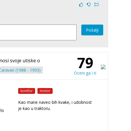
Pošalji
79
znosi svoje utiske o
aravan (1988 - 1993)
Oceni ga i ti
komfor
motor
Kao mane naveo bih kvake, i udobnost
je kao u traktoru.
rlo