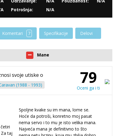
/A
Održavanje:
N/A
Pouzdanost:
N/A
/A
Potrošnja:
N/A
Komentari
7
Specifikacije
Delovi
Mane
79
znosi svoje utiske o
aravan (1988 - 1993)
Oceni ga i ti
Spoljne kvake su im mana, lome se.
Hoće da potroši, konretno moj pasat
nema servo i to mu je isto velika mana.
etiri
Najveća mana je definitivno to što
 Za taj
nema petu brzinu, koja mu zbilja dobro