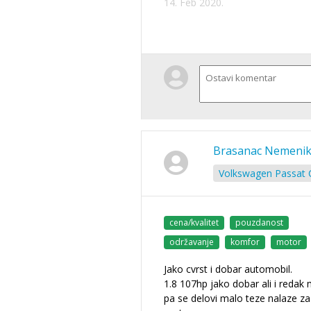
14. Feb 2020.
Brasanac Nemeni
Volkswagen Passat C
cena/kvalitet
pouzdanost
održavanje
komfor
motor
Jako cvrst i dobar automobil.
1.8 107hp jako dobar ali i redak
pa se delovi malo teze nalaze za