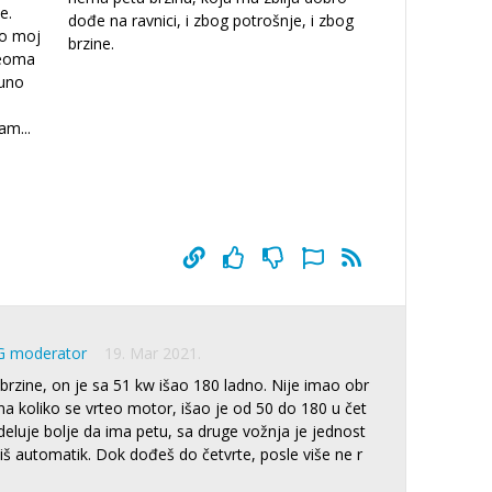
e.
dođe na ravnici, i zbog potrošnje, i zbog
no moj
brzine.
veoma
puno
sam
...
G moderator
19. Mar 2021.
rzine, on je sa 51 kw išao 180 ladno. Nije imao obr
koliko se vrteo motor, išao je od 50 do 180 u čet
 deluje bolje da ima petu, sa druge vožnja je jednost
iš automatik. Dok dođeš do četvrte, posle više ne r