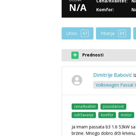
Cena/Kvalitet:
N
N/A
Komfor:
N
Utisci
47
Pitanja
69
Prednosti
Dimitrije Babović
i
Volkswagen Passat C
cena/kvalitet
pouzdanost
održavanje
komfor
motor
Ja imam passata b3 1.6 53kW sa č
brzine. Mnogo dobro drži krivinu.