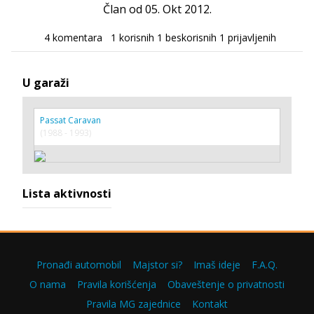
Član od 05. Okt 2012.
4 komentara
1 korisnih
1 beskorisnih
1 prijavljenih
U garaži
Passat Caravan
(1988 - 1993)
Lista aktivnosti
Pronađi automobil
Majstor si?
Imaš ideje
F.A.Q.
O nama
Pravila korišćenja
Obaveštenje o privatnosti
Pravila MG zajednice
Kontakt