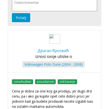
Pošalji
Драган Вуковић
iznosi svoje utiske o
Volkswagen Polo Dune (2004 - 2008)
cena/kvalitet
pouzdanost
održavanje
Cena je dobra za one koji ga prodaju, jer dugo drzi
cenu, pa i ako ga kupite opet cete dobro proci jer
jednom kad ga budete prodavali necete izgubiti kao
na ostalim markama automobila.