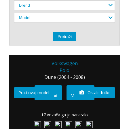
Volkswagen
Polo
Dune (2004 - 2008)
Prati ovaj model
Ostale fotke
Imam sad
Vozio sam
17 vozača ga je parkiralo