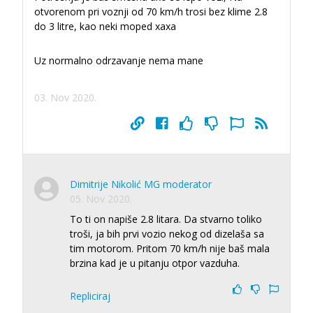
otvorenom pri voznji od 70 km/h trosi bez klime 2.8
do 3 litre, kao neki moped xaxa
Uz normalno odrzavanje nema mane
03. Nov 2020.
Dimitrije Nikolić MG moderator
05. Nov 2020.
To ti on napiše 2.8 litara. Da stvarno toliko
troši, ja bih prvi vozio nekog od dizelaša sa
tim motorom. Pritom 70 km/h nije baš mala
brzina kad je u pitanju otpor vazduha.
Repliciraj