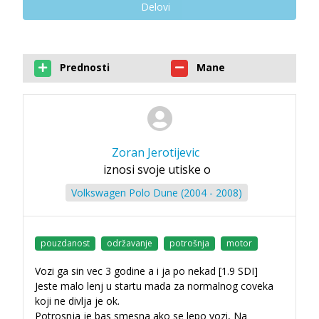
Delovi
Prednosti
Mane
Zoran Jerotijevic
iznosi svoje utiske o
Volkswagen Polo Dune (2004 - 2008)
pouzdanost
održavanje
potrošnja
motor
Vozi ga sin vec 3 godine a i ja po nekad [1.9 SDI]
Jeste malo lenj u startu mada za normalnog coveka
koji ne divlja je ok.
Potrosnja je bas smesna ako se lepo vozi, Na