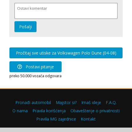
Pošalji
Pročitaj sve utiske za Volkswagen Polo Dune (04-08)
Postavi pitanje
preko 50.000 vozača odgovara
Pronađi automobil
Majstor si?
Imaš ideje
F.A.Q.
O nama
Pravila korišćenja
Obaveštenje o privatnosti
Pravila MG zajednice
Kontakt