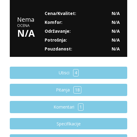
Cena/Kvalitet:
N/A
Nema
Komfor:
N/A
OCENA
N/A
Održavanje:
N/A
Potrošnja:
N/A
Pouzdanost:
N/A
Utisci
4
Pitanja
18
Komentari
1
Specifikacije