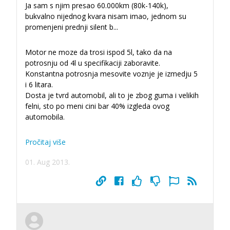
Ja sam s njim presao 60.000km (80k-140k),
bukvalno nijednog kvara nisam imao, jednom su
promenjeni prednji silent b
...
Motor ne moze da trosi ispod 5l, tako da na
potrosnju od 4l u specifikaciji zaboravite.
Konstantna potrosnja mesovite voznje je izmedju 5
i 6 litara.
Dosta je tvrd automobil, ali to je zbog guma i velikih
felni, sto po meni cini bar 40% izgleda ovog
automobila.
Pročitaj više
01. Aug 2013.