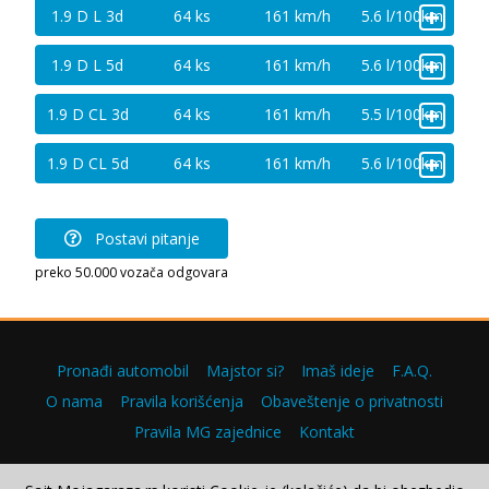
+
1.9 D L 3d
64 ks
161 km/h
5.6 l/100km
+
1.9 D L 5d
64 ks
161 km/h
5.6 l/100km
+
1.9 D CL 3d
64 ks
161 km/h
5.5 l/100km
+
1.9 D CL 5d
64 ks
161 km/h
5.6 l/100km
Postavi pitanje
preko 50.000 vozača odgovara
Pronađi automobil
Majstor si?
Imaš ideje
F.A.Q.
O nama
Pravila korišćenja
Obaveštenje o privatnosti
Pravila MG zajednice
Kontakt