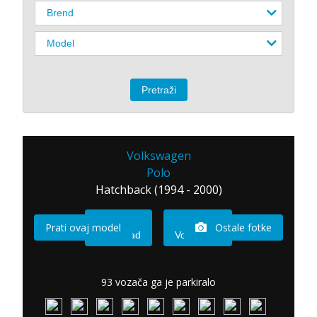
Volkswagen
Polo
Hatchback (1994 - 2000)
Prati ovaj model
Ostale fotke
Imam sad
Vozio sam
93 vozača ga je parkiralo