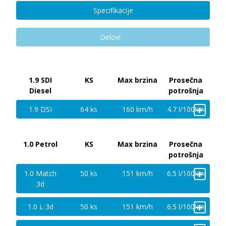
Specifikacije
Delovi
1.9 SDI
KS
Max brzina
Prosečna
Diesel
potrošnja
+
1.9 DSI
64 ks
160 km/h
4.7 l/100km
1.0 Petrol
KS
Max brzina
Prosečna
potrošnja
+
1.0 Match
50 ks
151 km/h
6.5 l/100km
3d
+
1.0 L 3d
50 ks
151 km/h
6.5 l/100km