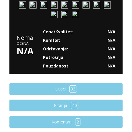
Cena/Kvalitet:
N/A
Nema
Komfor:
N/A
OCENA
N/A
Održavanje:
N/A
Potrošnja:
N/A
Pouzdanost:
N/A
Utisci
33
Pitanja
40
Komentari
2