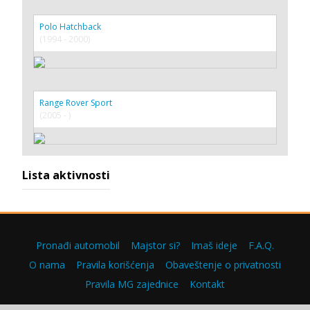
Polo Hatchback
(1994 - 2000)
Range Rover Sport
(2005 - )
Lista aktivnosti
Pronađi automobil
Majstor si?
Imaš ideje
F.A.Q.
O nama
Pravila korišćenja
Obaveštenje o privatnosti
Pravila MG zajednice
Kontakt