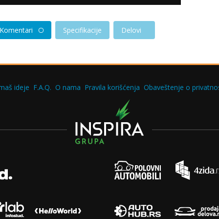
Komentari
Specifikacije
Delovi
maš ideje
F.A.Q.
O nama
Pravila korišćenja
Obaveštenje o privatnos