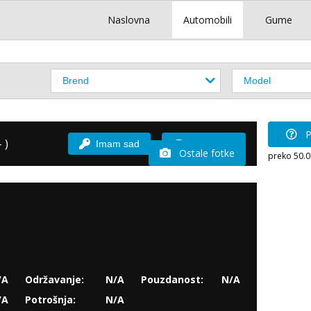
Naslovna
Automobili
Gume
P
 )
Imam sad
Vozio sam
Ostale fotke
preko 50.
/A
Održavanje:
N/A
Pouzdanost:
N/A
/A
Potrošnja:
N/A