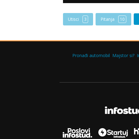
Utisci
3
Pitanja
10
Pronađi automobil
Majstor si?
I