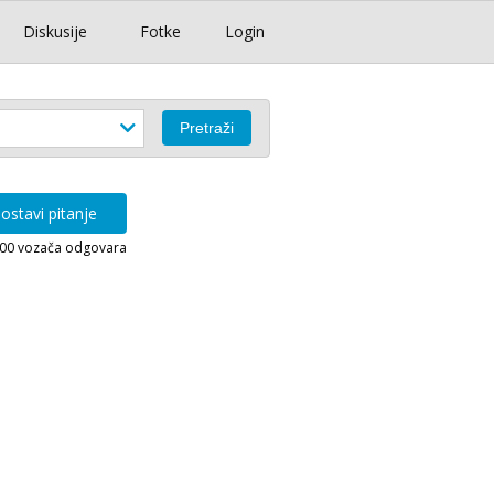
Diskusije
Fotke
Login
ostavi pitanje
000 vozača odgovara