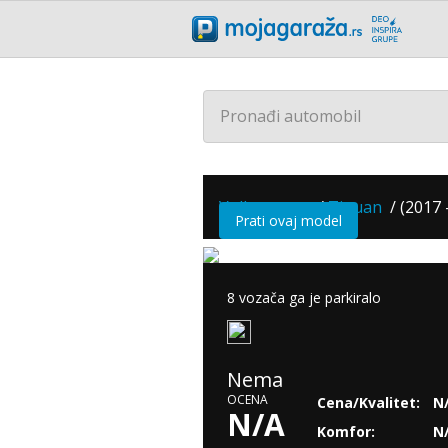
Pronađi automobil
Volkswagen
/
Tiguan
/
(2017 -
Prati ovaj model
8 vozača ga je parkiralo
Nema
OCENA
Cena/Kvalitet:
N
N/A
Komfor:
N