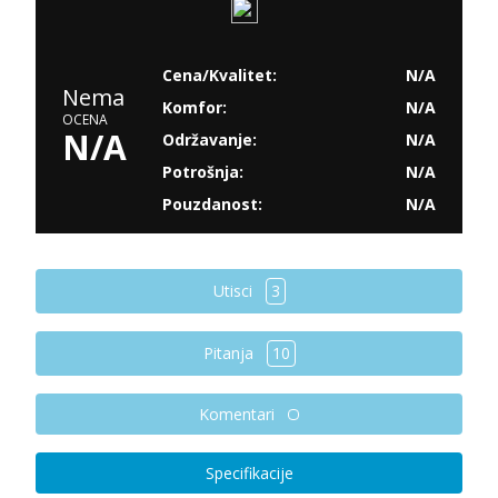
Cena/Kvalitet:
N/A
Nema
Komfor:
N/A
OCENA
N/A
Održavanje:
N/A
Potrošnja:
N/A
Pouzdanost:
N/A
Utisci
3
Pitanja
10
Komentari
Specifikacije