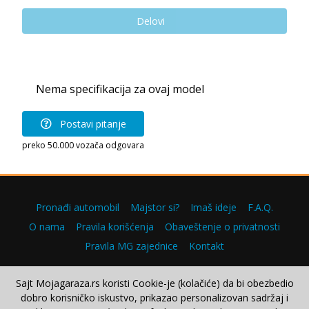
Delovi
Nema specifikacija za ovaj model
Postavi pitanje
preko 50.000 vozača odgovara
Pronađi automobil
Majstor si?
Imaš ideje
F.A.Q.
O nama
Pravila korišćenja
Obaveštenje o privatnosti
Pravila MG zajednice
Kontakt
Sajt Mojagaraza.rs koristi Cookie-je (kolačiće) da bi obezbedio
dobro korisničko iskustvo, prikazao personalizovan sadržaj i
Copyright © 2000–2026.