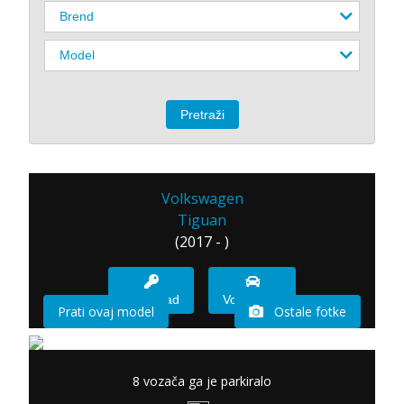
Volkswagen
Tiguan
(2017 - )
Imam sad
Vozio sam
Prati ovaj model
Ostale fotke
8 vozača ga je parkiralo