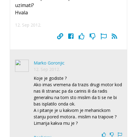
uzimati?
Hvala
12. Sep 2012.
Marko Goronjic
12. Sep 2012.
Koje je godiste ?
Ako imas vremena da trazis drugi motor kod
nas ili stranac pa da carinis ili da radis
generalnu na tom sto mislim da ti se ne bi
bas isplatilo onda ok.
A i pitanje je u kakvom je mehanickom
stanju pored motora.. mislim na trapove ?
Limarija kakva mu je ?