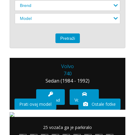
Volvo
740
Sedan (1984 - 1992)
Imam sad
Vozio sam
Prati ovaj model
Ostale fotke
25 vozača ga je parkiralo