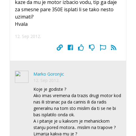
kaze da mu je motor izbacio vodu, tip ga daje
za smesne pare 350E isplati li se tako nesto
uzimati?
Hvala
12. Sep 2012.
Marko Goronjic
12. Sep 2012.
Koje je godiste ?
Ako imas vremena da trazis drugi motor kod
nas ili stranac pa da carinis ili da radis
generalnu na tom sto mislim da ti se ne bi
bas isplatilo onda ok.
A i pitanje je u kakvom je mehanickom
stanju pored motora.. mislim na trapove ?
Limarija kakva mu je ?