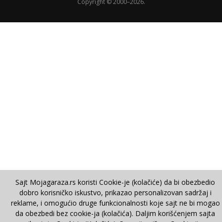
Copyright © 2000–2026.
Sajt Mojagaraza.rs koristi Cookie-je (kolačiće) da bi obezbedio
dobro korisničko iskustvo, prikazao personalizovan sadržaj i
reklame, i omogućio druge funkcionalnosti koje sajt ne bi mogao
da obezbedi bez cookie-ja (kolačića). Daljim korišćenjem sajta