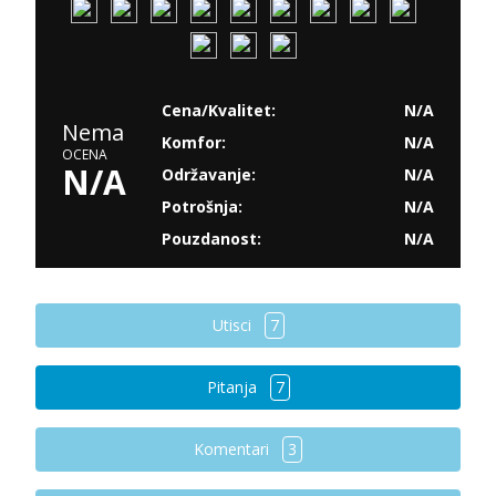
Cena/Kvalitet:
N/A
Nema
Komfor:
N/A
OCENA
N/A
Održavanje:
N/A
Potrošnja:
N/A
Pouzdanost:
N/A
Utisci
7
Pitanja
7
Komentari
3