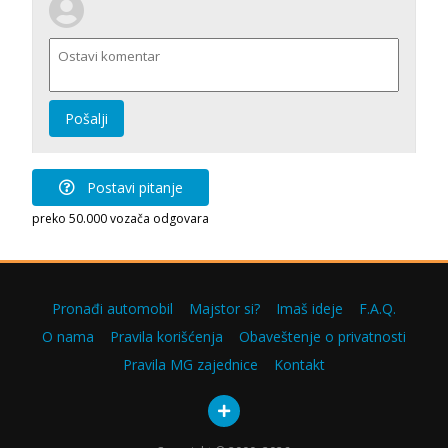
Pošalji
Postavi pitanje
preko 50.000 vozača odgovara
Pronađi automobil
Majstor si?
Imaš ideje
F.A.Q.
O nama
Pravila korišćenja
Obaveštenje o privatnosti
Pravila MG zajednice
Kontakt