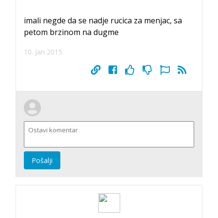
imali negde da se nadje rucica za menjac, sa
petom brzinom na dugme
10. Jan 2015.
Pošalji