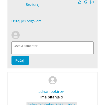
Repliciraj
Učitaj još odgovora
Pošalji
adnan bekirov
ima pitanje o
Volvo 740 Sedan (1984 - 1992)