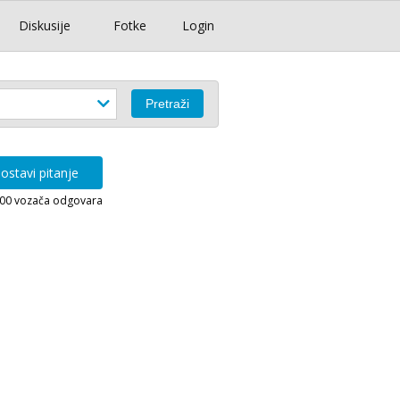
Diskusije
Fotke
Login
ostavi pitanje
000 vozača odgovara