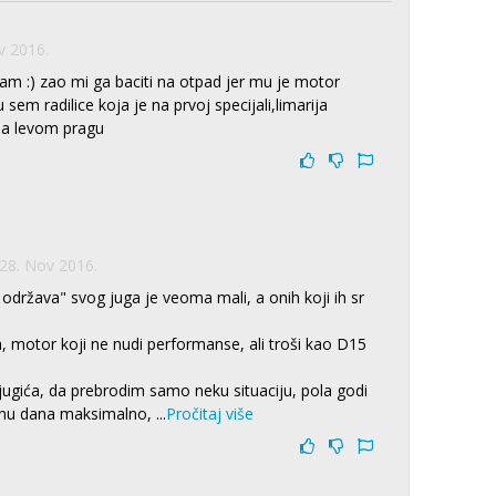
v 2016.
am :) zao mi ga baciti na otpad jer mu je motor
sem radilice koja je na prvoj specijali,limarija
na levom pragu
28. Nov 2016.
o održava" svog juga je veoma mali, a onih koji ih sr
a, motor koji ne nudi performanse, ali troši kao D15
jugića, da prebrodim samo neku situaciju, pola godi
inu dana maksimalno,
...
Pročitaj više