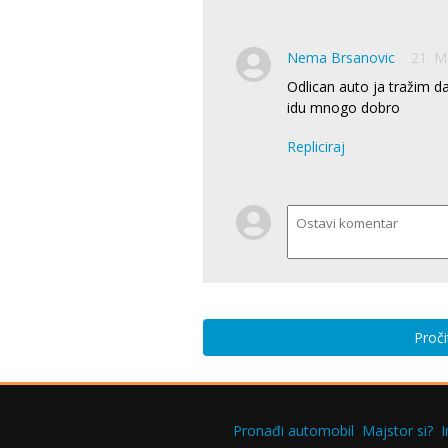
Nema Brsanovic
21. M
Odlican auto ja tražim 
idu mnogo dobro
Repliciraj
Proči
Pronađi automobil
Majstor si?
I