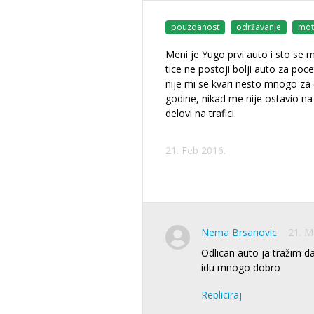
pouzdanost
održavanje
mot
Meni je Yugo prvi auto i sto se 
tice ne postoji bolji auto za poce
nije mi se kvari nesto mnogo za
godine, nikad me nije ostavio na
delovi na trafici.
21. Feb 2016.
Nema Brsanovic
21. M
Odlican auto ja tražim 
idu mnogo dobro
Repliciraj