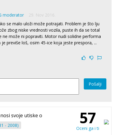
G moderator
29. Nov 2016.
 ako se malo uloži može potrajati. Problem je što lju
ože zbog niske vrednosti vozila, puste ih da se total
e ne može ni popraviti. Motor nudi solidne performa
 je previše loš, osim 45-ice koja jeste prespora,
...
Pošalji
57
znosi svoje utiske o
81 - 2008)
Oceni ga i ti