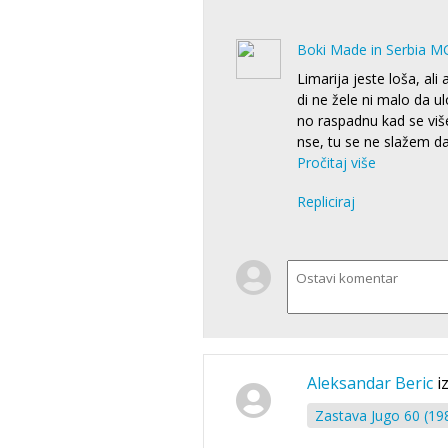
Boki Made in Serbia M
Limarija jeste loša, ali
di ne žele ni malo da ul
no raspadnu kad se viš
nse, tu se ne slažem da
Pročitaj više
Repliciraj
Aleksandar Beric
i
Zastava Jugo 60 (19