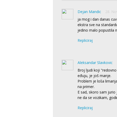
Dejan Mandic
28. No
ja mog i dan danas cuv
ekstra sve na standardu 
jedino malo popustila 
Repliciraj
Aleksandar Slavkovic
Broj ljudi koji "redovn
eđuju, je još manje.
Problem je loša limarij
na primer.
E sad, skoro sam jurio 
ne da se vozikam, god
Repliciraj