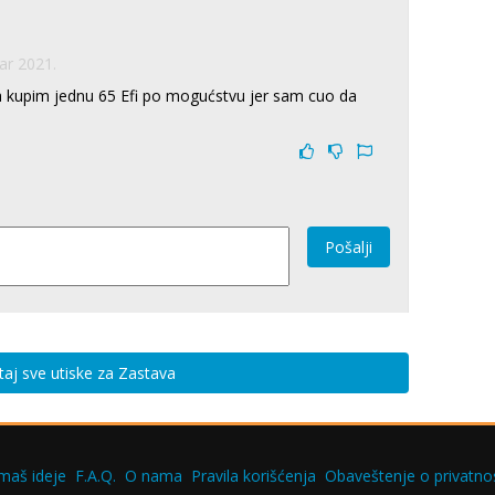
ar 2021.
da kupim jednu 65 Efi po mogućstvu jer sam cuo da
Pošalji
taj sve utiske za Zastava
maš ideje
F.A.Q.
O nama
Pravila korišćenja
Obaveštenje o privatnos