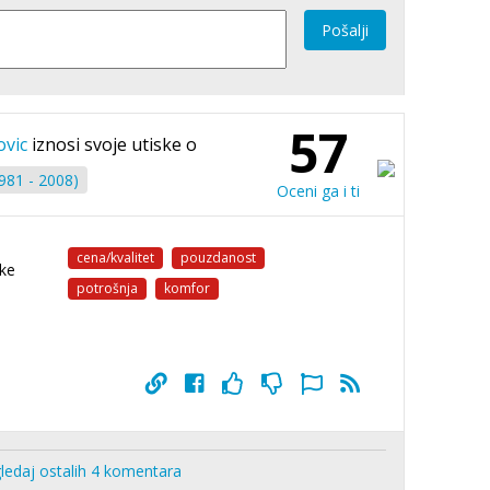
Pošalji
57
ovic
iznosi svoje utiske o
981 - 2008)
Oceni ga i ti
cena/kvalitet
pouzdanost
ke
potrošnja
komfor
ledaj ostalih 4 komentara