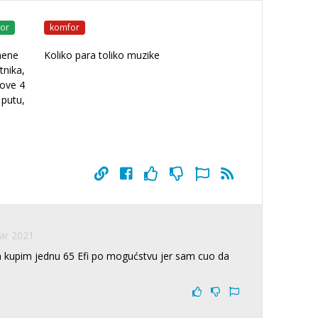
or
komfor
mene
Koliko para toliko muzike
tnika,
 ove 4
 putu,
ar 2021.
da kupim jednu 65 Efi po mogućstvu jer sam cuo da