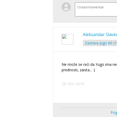
Aleksandar Slavk
Zastava Jugo 60 (1
Ne može se reći da Yugo ima ne
prednosti, zaista... :)
28. Nov 2016.
Pog