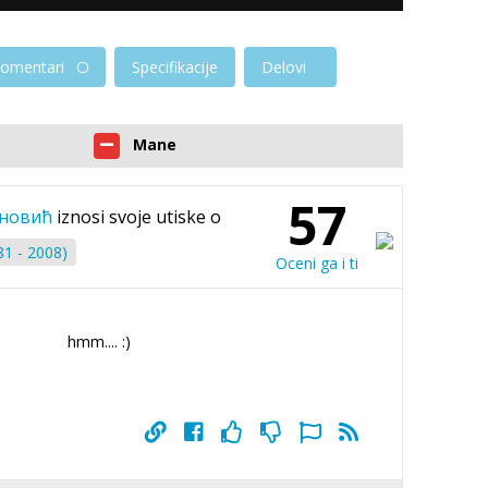
omentari
Specifikacije
Delovi
Mane
57
ановић
iznosi svoje utiske o
81 - 2008)
Oceni ga i ti
hmm.... :)