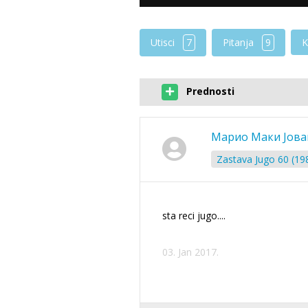
Utisci
7
Pitanja
9
K
Prednosti
Марио Маки Јов
Zastava Jugo 60 (19
sta reci jugo....
03. Jan 2017.