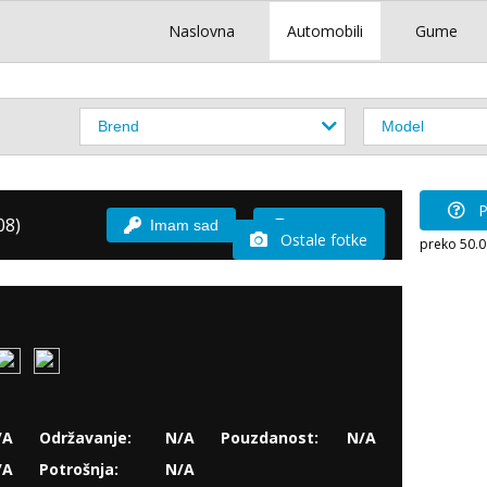
Naslovna
Automobili
Gume
P
08)
Imam sad
Vozio sam
Ostale fotke
preko 50.
/A
Održavanje:
N/A
Pouzdanost:
N/A
/A
Potrošnja:
N/A