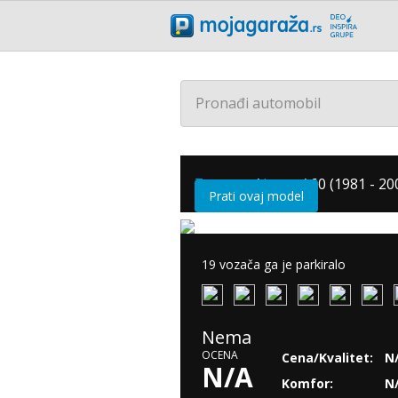
Pronađi automobil
Zastava
/
Jugo
/
60 (1981 - 20
Prati ovaj model
19 vozača ga je parkiralo
Nema
OCENA
Cena/Kvalitet:
N
N/A
Komfor:
N