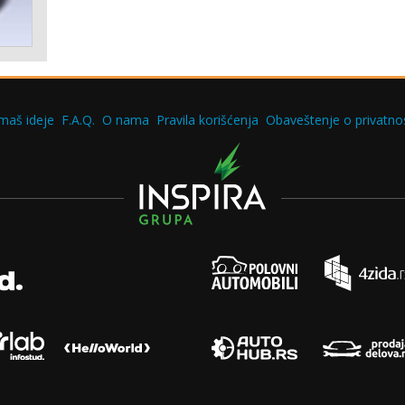
maš ideje
F.A.Q.
O nama
Pravila korišćenja
Obaveštenje o privatnos