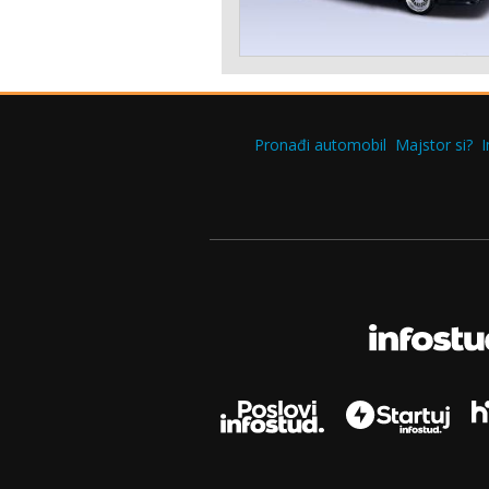
Pronađi automobil
Majstor si?
I