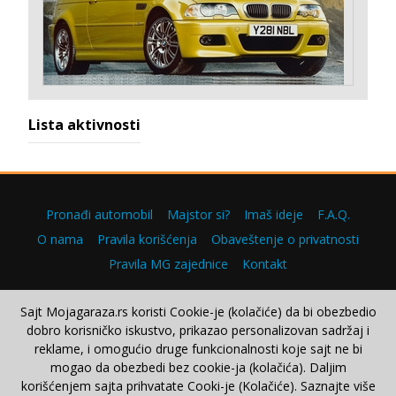
Lista aktivnosti
Pronađi automobil
Majstor si?
Imaš ideje
F.A.Q.
O nama
Pravila korišćenja
Obaveštenje o privatnosti
Pravila MG zajednice
Kontakt
Sajt Mojagaraza.rs koristi Cookie-je (kolačiće) da bi obezbedio
dobro korisničko iskustvo, prikazao personalizovan sadržaj i
Copyright © 2000–2026.
reklame, i omogućio druge funkcionalnosti koje sajt ne bi
mogao da obezbedi bez cookie-ja (kolačića). Daljim
korišćenjem sajta prihvatate Cooki-je (Kolačiće). Saznajte više