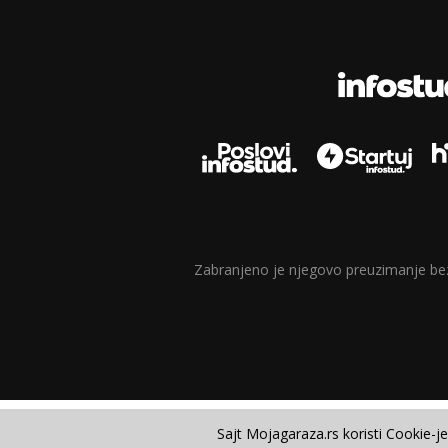
Zabranjeno je njegovo preuzimanje bez d
Sajt Mojagaraza.rs koristi Cookie-j