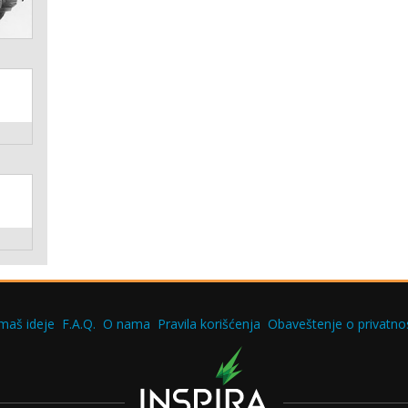
maš ideje
F.A.Q.
O nama
Pravila korišćenja
Obaveštenje o privatnos