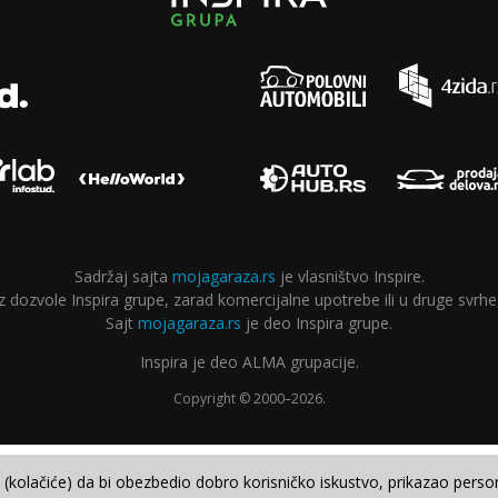
Sadržaj sajta
mojagaraza.rs
je vlasništvo Inspire.
ozvole Inspira grupe, zarad komercijalne upotrebe ili u druge svrhe,
Sajt
mojagaraza.rs
je deo Inspira grupe.
Inspira je deo ALMA grupacije.
Copyright © 2000–2026.
e (kolačiće) da bi obezbedio dobro korisničko iskustvo, prikazao perso