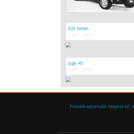
626 Sedan
(1987 - 1992)
Jugo 45
(1981 - 2008)
Pronađi automobil
Majstor si?
I