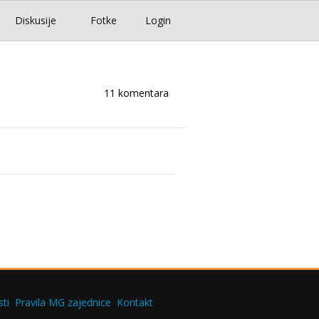
Diskusije
Fotke
Login
11 komentara
ti
Pravila MG zajednice
Kontakt