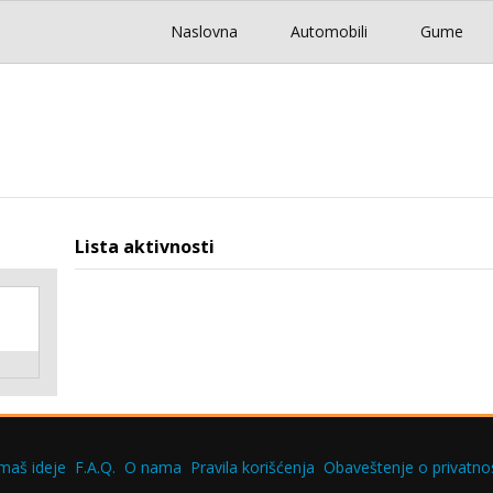
Naslovna
Automobili
Gume
Lista aktivnosti
maš ideje
F.A.Q.
O nama
Pravila korišćenja
Obaveštenje o privatnos