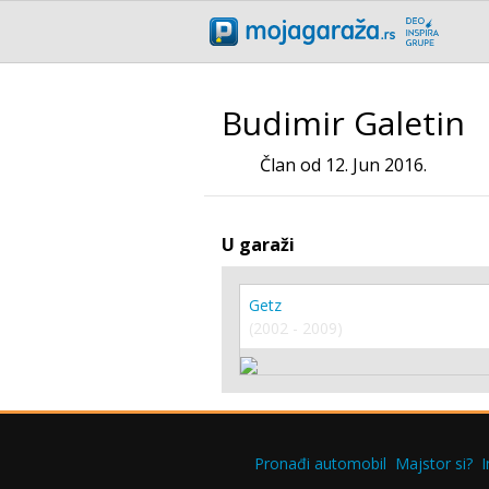
Budimir Galetin
Član od 12. Jun 2016.
U garaži
Getz
(2002 - 2009)
Pronađi automobil
Majstor si?
I