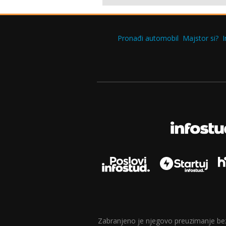
Pronađi automobil
Majstor si?
I
Zabranjeno je njegovo preuzimanje bez d