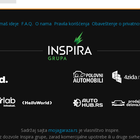
maš ideje
F.A.Q.
O nama
Pravila korišćenja
Obaveštenje o privatnos
Sadržaj sajta
mojagaraza.rs
je vlasništvo Inspire.
ozvole Inspira grupe, zarad komercijalne upotrebe ili u druge svrhe,