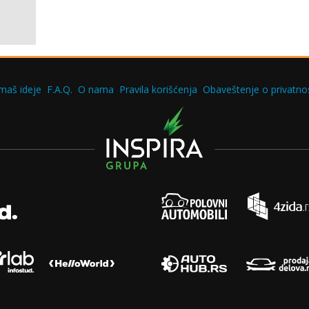
maš ideje
F.A.Q.
O nama
Pravila korišćenja
Obaveštenje o privatnos