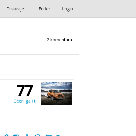
Diskusije
Fotke
Login
2 komentara
77
Oceni ga i ti