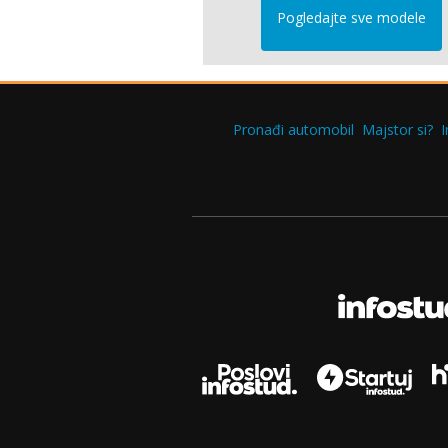
Pogledajte sve modele
Pronađi automobil
Majstor si?
I