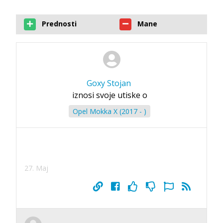
Prednosti
Mane
Goxy Stojan
iznosi svoje utiske o
Opel Mokka X (2017 - )
27. Maj