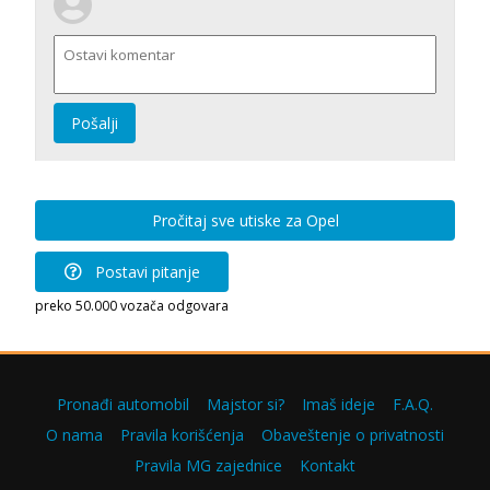
Pošalji
Pročitaj sve utiske za Opel
Postavi pitanje
preko 50.000 vozača odgovara
Pronađi automobil
Majstor si?
Imaš ideje
F.A.Q.
O nama
Pravila korišćenja
Obaveštenje o privatnosti
Pravila MG zajednice
Kontakt