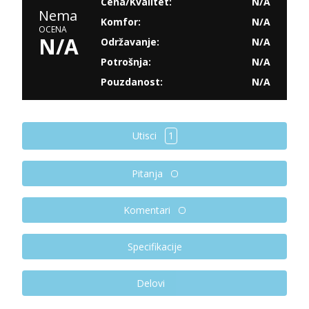
Cena/Kvalitet:
N/A
Nema
Komfor:
N/A
OCENA
N/A
Održavanje:
N/A
Potrošnja:
N/A
Pouzdanost:
N/A
Utisci
1
Pitanja
Komentari
Specifikacije
Delovi