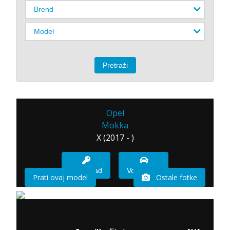
Opel
Mokka
X (2017 - )
Imam sad
Vozio sam
Prati ovaj model
Ostale fotke