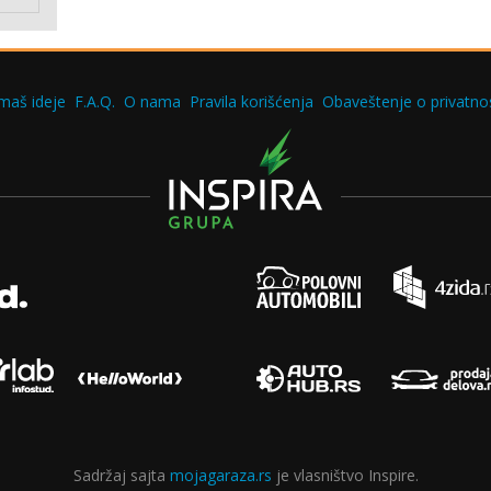
maš ideje
F.A.Q.
O nama
Pravila korišćenja
Obaveštenje o privatnos
Sadržaj sajta
mojagaraza.rs
je vlasništvo Inspire.