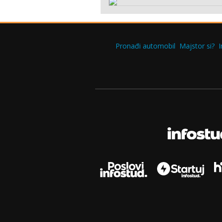
Pronađi automobil
Majstor si?
I