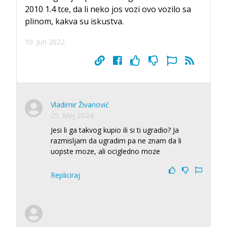
2010 1.4 tce, da li neko jos vozi ovo vozilo sa
plinom, kakva su iskustva.
10. Jun 2022.
Vladimir Živanović
25. Maj 2024.
Jesi li ga takvog kupio ili si ti ugradio? Ja
razmisljam da ugradim pa ne znam da li
uopste moze, ali ocigledno moze
Repliciraj