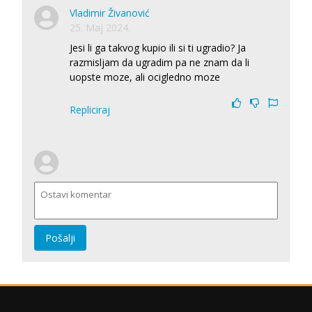
Vladimir Živanović
25. Maj 2024.
Jesi li ga takvog kupio ili si ti ugradio? Ja
razmisljam da ugradim pa ne znam da li
uopste moze, ali ocigledno moze
Repliciraj
Pošalji