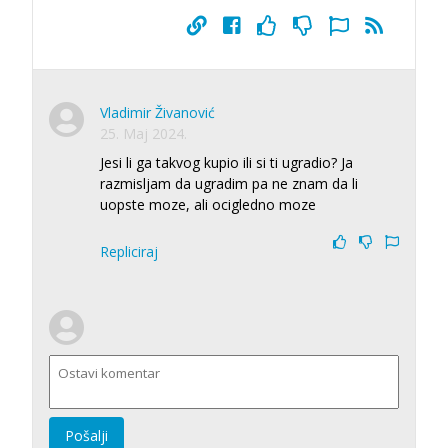
Vladimir Živanović
25. Maj 2024.
Jesi li ga takvog kupio ili si ti ugradio? Ja
razmisljam da ugradim pa ne znam da li
uopste moze, ali ocigledno moze
Repliciraj
Pošalji