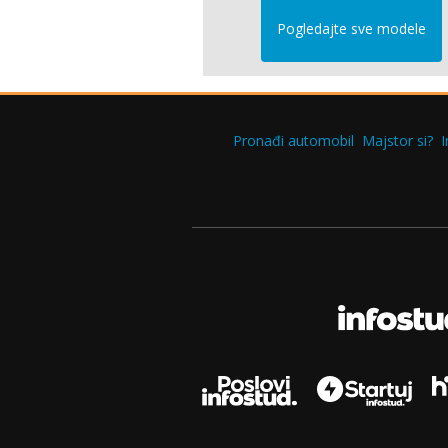
Pogledajte sve modele
Pronađi automobil
Majstor si?
I