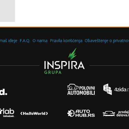
maš ideje
F.A.Q.
O nama
Pravila korišćenja
Obaveštenje o privatnos