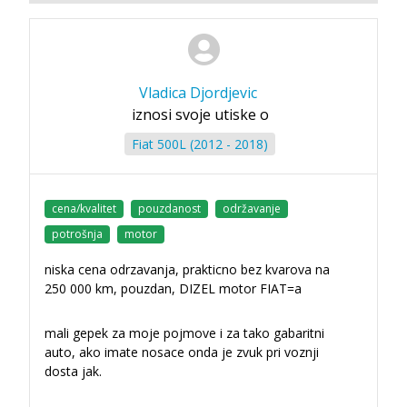
Vladica Djordjevic
iznosi svoje utiske o
Fiat 500L (2012 - 2018)
cena/kvalitet
pouzdanost
održavanje
potrošnja
motor
niska cena odrzavanja, prakticno bez kvarova na
250 000 km, pouzdan, DIZEL motor FIAT=a
mali gepek za moje pojmove i za tako gabaritni
auto, ako imate nosace onda je zvuk pri voznji
dosta jak.