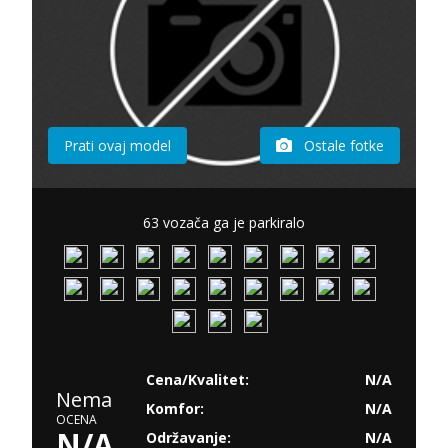
Prati ovaj model
Ostale fotke
63 vozača ga je parkiralo
Cena/Kvalitet:
N/A
Nema
Komfor:
N/A
OCENA
N/A
Održavanje:
N/A