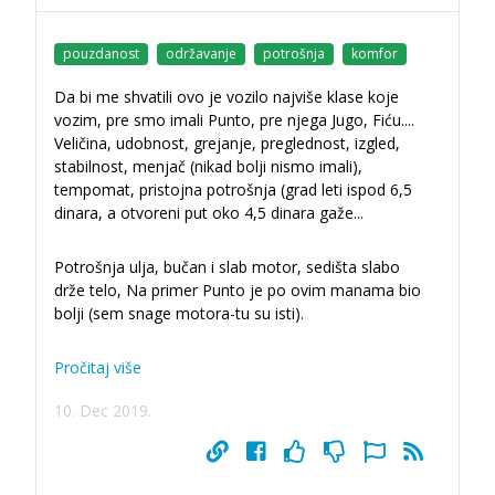
pouzdanost
održavanje
potrošnja
komfor
Da bi me shvatili ovo je vozilo najviše klase koje
vozim, pre smo imali Punto, pre njega Jugo, Fiću....
Veličina, udobnost, grejanje, preglednost, izgled,
stabilnost, menjač (nikad bolji nismo imali),
tempomat, pristojna potrošnja (grad leti ispod 6,5
dinara, a otvoreni put oko 4,5 dinara gaže
...
Potrošnja ulja, bučan i slab motor, sedišta slabo
drže telo, Na primer Punto je po ovim manama bio
bolji (sem snage motora-tu su isti).
Pročitaj više
10. Dec 2019.