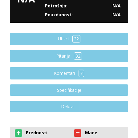
Potrošnja:
N/A
Pouzdanost:
N/A
Utisci
22
Pitanja
32
Komentari
7
Specifikacije
Delovi
Prednosti
Mane