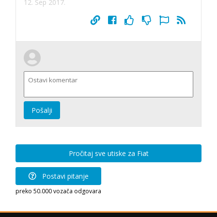
12. Sep 2017.
Pošalji
Pročitaj sve utiske za Fiat
Postavi pitanje
preko 50.000 vozača odgovara