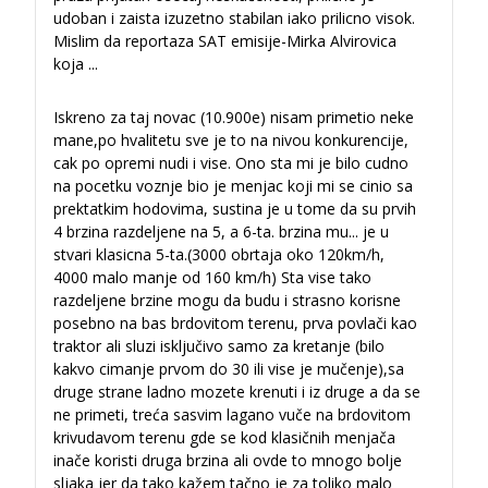
udoban i zaista izuzetno stabilan iako prilicno visok.
Mislim da reportaza SAT emisije-Mirka Alvirovica
koja
...
Iskreno za taj novac (10.900e) nisam primetio neke
mane,po hvalitetu sve je to na nivou konkurencije,
cak po opremi nudi i vise. Ono sta mi je bilo cudno
na pocetku voznje bio je menjac koji mi se cinio sa
prektatkim hodovima, sustina je u tome da su prvih
4 brzina razdeljene na 5, a 6-ta. brzina mu
...
je u
stvari klasicna 5-ta.(3000 obrtaja oko 120km/h,
4000 malo manje od 160 km/h) Sta vise tako
razdeljene brzine mogu da budu i strasno korisne
posebno na bas brdovitom terenu, prva povlači kao
traktor ali sluzi isključivo samo za kretanje (bilo
kakvo cimanje prvom do 30 ili vise je mučenje),sa
druge strane ladno mozete krenuti i iz druge a da se
ne primeti, treća sasvim lagano vuče na brdovitom
krivudavom terenu gde se kod klasičnih menjača
inače koristi druga brzina ali ovde to mnogo bolje
sljaka jer da tako kažem tačno je za toliko malo