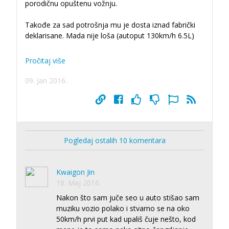
porodičnu opuštenu vožnju.
Takođe za sad potrošnja mu je dosta iznad fabrički
deklarisane. Mada nije loša (autoput 130km/h 6.5L)
Pročitaj više
09. Jan 2016.
Pogledaj ostalih 10 komentara
Kwaigon Jin
18. Maj 2016.
Nakon što sam juče seo u auto stišao sam
muziku vozio polako i stvarno se na oko
50km/h prvi put kad upališ čuje nešto, kod