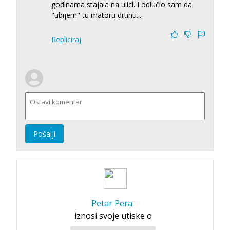
godinama stajala na ulici. I odlučio sam da
"ubijem" tu matoru drtinu...
Repliciraj
Pošalji
Petar Pera
iznosi svoje utiske o