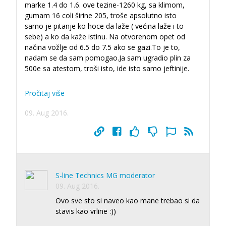
marke 1.4 do 1.6. ove tezine-1260 kg, sa klimom,
gumam 16 coli širine 205, troše apsolutno isto
samo je pitanje ko hoce da laže ( većina laže i to
sebe) a ko da kaže istinu. Na otvorenom opet od
načina vožlje od 6.5 do 7.5 ako se gazi.To je to,
nadam se da sam pomogao.Ja sam ugradio plin za
500e sa atestom, troši isto, ide isto samo jeftinije.
Pročitaj više
09. Aug 2016.
S-line Technics MG moderator
09. Aug 2016.
Ovo sve sto si naveo kao mane trebao si da
stavis kao vrline :))