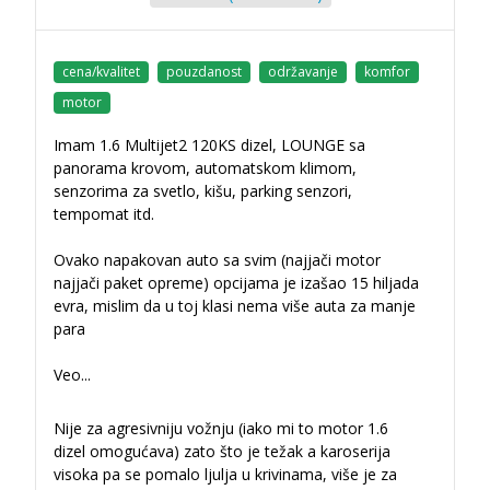
cena/kvalitet
pouzdanost
održavanje
komfor
motor
Imam 1.6 Multijet2 120KS dizel, LOUNGE sa
panorama krovom, automatskom klimom,
senzorima za svetlo, kišu, parking senzori,
tempomat itd.
Ovako napakovan auto sa svim (najjači motor
najjači paket opreme) opcijama je izašao 15 hiljada
evra, mislim da u toj klasi nema više auta za manje
para
Veo
...
Nije za agresivniju vožnju (iako mi to motor 1.6
dizel omogućava) zato što je težak a karoserija
visoka pa se pomalo ljulja u krivinama, više je za