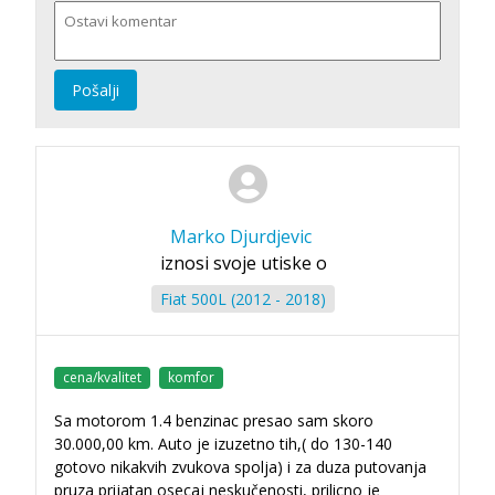
Pošalji
Marko Djurdjevic
iznosi svoje utiske o
Fiat 500L (2012 - 2018)
cena/kvalitet
komfor
Sa motorom 1.4 benzinac presao sam skoro
30.000,00 km. Auto je izuzetno tih,( do 130-140
gotovo nikakvih zvukova spolja) i za duza putovanja
pruza prijatan osecaj neskučenosti, prilicno je