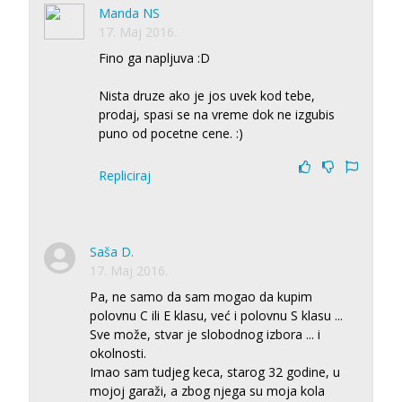
Manda NS
17. Maj 2016.
Fino ga napljuva :D
Nista druze ako je jos uvek kod tebe,
prodaj, spasi se na vreme dok ne izgubis
puno od pocetne cene. :)
Repliciraj
Saša D.
17. Maj 2016.
Pa, ne samo da sam mogao da kupim
polovnu C ili E klasu, već i polovnu S klasu ...
Sve može, stvar je slobodnog izbora ... i
okolnosti.
Imao sam tudjeg keca, starog 32 godine, u
mojoj garaži, a zbog njega su moja kola