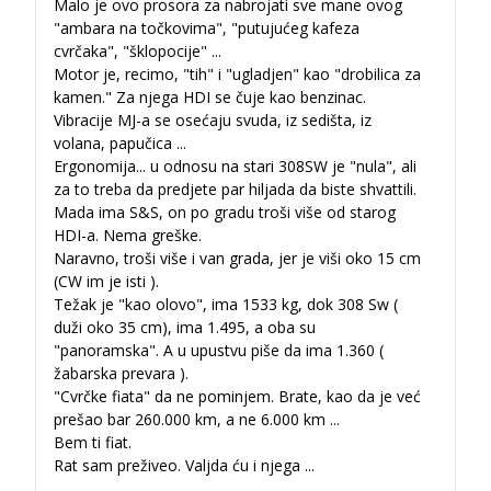
Malo je ovo prosora za nabrojati sve mane ovog
"ambara na točkovima", "putujućeg kafeza
cvrčaka", "šklopocije" ...
Motor je, recimo, "tih" i "ugladjen" kao "drobilica za
kamen." Za njega HDI se čuje kao benzinac.
Vibracije MJ-a se osećaju svuda, iz sedišta, iz
volana, papučica ...
Ergonomija
...
u odnosu na stari 308SW je "nula", ali
za to treba da predjete par hiljada da biste shvattili.
Mada ima S&S, on po gradu troši više od starog
HDI-a. Nema greške.
Naravno, troši više i van grada, jer je viši oko 15 cm
(CW im je isti ).
Težak je "kao olovo", ima 1533 kg, dok 308 Sw (
duži oko 35 cm), ima 1.495, a oba su
"panoramska". A u upustvu piše da ima 1.360 (
žabarska prevara ).
"Cvrčke fiata" da ne pominjem. Brate, kao da je već
prešao bar 260.000 km, a ne 6.000 km ...
Bem ti fiat.
Rat sam preživeo. Valjda ću i njega ...