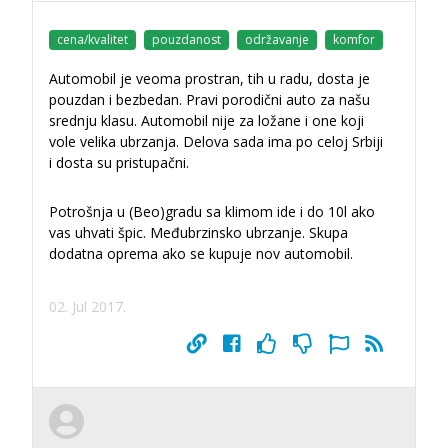
cena/kvalitet
pouzdanost
održavanje
komfor
Automobil je veoma prostran, tih u radu, dosta je
pouzdan i bezbedan. Pravi porodični auto za našu
srednju klasu. Automobil nije za ložane i one koji
vole velika ubrzanja. Delova sada ima po celoj Srbiji
i dosta su pristupačni.
Potrošnja u (Beo)gradu sa klimom ide i do 10l ako
vas uhvati špic. Međubrzinsko ubrzanje. Skupa
dodatna oprema ako se kupuje nov automobil.
02. Jul 2017.