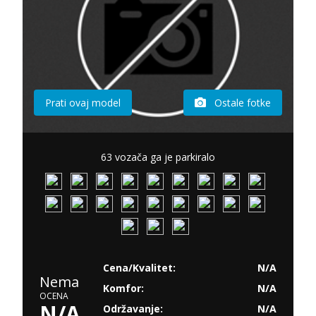
Prati ovaj model
Ostale fotke
63 vozača ga je parkiralo
Cena/Kvalitet:
N/A
Nema
Komfor:
N/A
OCENA
N/A
Održavanje:
N/A