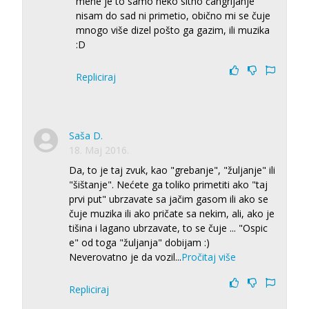
mene je to samo neko sitno čangrljanje
nisam do sad ni primetio, obično mi se čuje
mnogo više dizel pošto ga gazim, ili muzika
:D
Repliciraj
Saša D.
18. Maj 2016.
Da, to je taj zvuk, kao "grebanje", "žuljanje" ili
"šištanje". Nećete ga toliko primetiti ako "taj
prvi put" ubrzavate sa jačim gasom ili ako se
čuje muzika ili ako pričate sa nekim, ali, ako je
tišina i lagano ubrzavate, to se čuje ... "Ospic
e" od toga "žuljanja" dobijam :)
Neverovatno je da vozil
...
Pročitaj više
Repliciraj