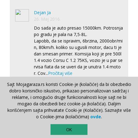
Dejan Ja
26. Maj 2016.
Do sada je auto presao 15000km. Potrosnja
po gradu je pala na 7,5-8L.
Lapobb, da se ispravim, 6brzina, 2000obr/mi
n, 80km/h. koliko su ugusili motor, dacu ti je
dan smesan primer. Komsija koji je pre 500l
1.4 vozio Corsu C 1.2 75KS, vozio je u par se
rvisa fiata da se uveri da je unutra 1.4 moto
r. Cov
...
Pročitaj više
Sajt Mojagaraza.rs koristi Cookie-je (kolačiće) da bi obezbedio
Repliciraj
dobro korisničko iskustvo, prikazao personalizovan sadržaj i
reklame, i omogućio druge funkcionalnosti koje sajt ne bi
mogao da obezbedi bez cookie-ja (kolačića). Daljim
korišćenjem sajta prihvatate Cooki-je (Kolačiće). Saznajte više
Bojan Nedeljkovic
o Cookie-jima (kolačićima)
ovde
.
27. Maj 2016.
TOP
Zato se auto proba pre kupovine, raspitas
OK
se i pazaris. Dobio si tacno ono sto si i