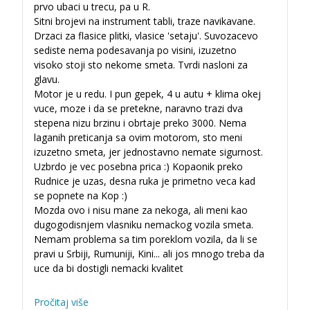
prvo ubaci u trecu, pa u R.
Sitni brojevi na instrument tabli, traze navikavane.
Drzaci za flasice plitki, vlasice 'setaju'. Suvozacevo
sediste nema podesavanja po visini, izuzetno
visoko stoji sto nekome smeta. Tvrdi nasloni za
glavu.
Motor je u redu. I pun gepek, 4 u autu + klima okej
vuce, moze i da se pretekne, naravno trazi dva
stepena nizu brzinu i obrtaje preko 3000. Nema
laganih preticanja sa ovim motorom, sto meni
izuzetno smeta, jer jednostavno nemate sigurnost.
Uzbrdo je vec posebna prica :) Kopaonik preko
Rudnice je uzas, desna ruka je primetno veca kad
se popnete na Kop :)
Mozda ovo i nisu mane za nekoga, ali meni kao
dugogodisnjem vlasniku nemackog vozila smeta.
Nemam problema sa tim poreklom vozila, da li se
pravi u Srbiji, Rumuniji, Kini... ali jos mnogo treba da
uce da bi dostigli nemacki kvalitet
Pročitaj više