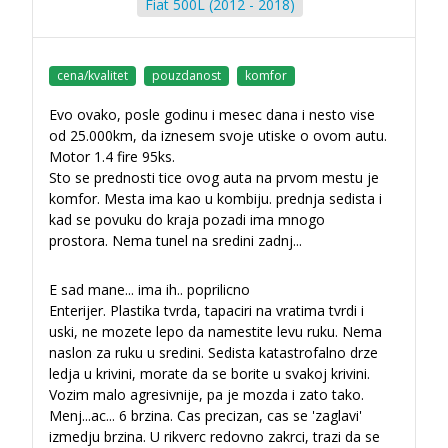
Fiat 500L (2012 - 2018)
cena/kvalitet
pouzdanost
komfor
Evo ovako, posle godinu i mesec dana i nesto vise
od 25.000km, da iznesem svoje utiske o ovom autu.
Motor 1.4 fire 95ks.
Sto se prednosti tice ovog auta na prvom mestu je
komfor. Mesta ima kao u kombiju. prednja sedista i
kad se povuku do kraja pozadi ima mnogo
prostora. Nema tunel na sredini zadnj
...
E sad mane... ima ih.. poprilicno
Enterijer. Plastika tvrda, tapaciri na vratima tvrdi i
uski, ne mozete lepo da namestite levu ruku. Nema
naslon za ruku u sredini. Sedista katastrofalno drze
ledja u krivini, morate da se borite u svakoj krivini.
Vozim malo agresivnije, pa je mozda i zato tako.
Menj
...
ac... 6 brzina. Cas precizan, cas se 'zaglavi'
izmedju brzina. U rikverc redovno zakrci, trazi da se