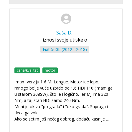
Saša D.
iznosi svoje utiske o
Fiat 500L (2012 - 2018)
cena/kvalitet
motor
Imam verziju 1,6 MJ Longue. Motor ide lepo,
mnogo bolje vuče uzbrdo od 1,6 HDI 110 (imam ga
u starom 308SW), što je i logično, jer MJ ima 320
Nm, a taj stari HDI samo 240 Nm.
Meni je ok za "po gradu" i "oko grada". Supruga i
deca ga vole.
Ako se setim još nečeg dobrog, dodaću kasnije ...