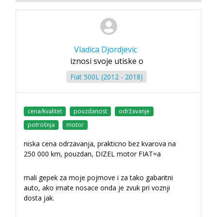
Vladica Djordjevic
iznosi svoje utiske o
Fiat 500L (2012 - 2018)
cena/kvalitet
pouzdanost
održavanje
potrošnja
motor
niska cena odrzavanja, prakticno bez kvarova na
250 000 km, pouzdan, DIZEL motor FIAT=a
mali gepek za moje pojmove i za tako gabaritni
auto, ako imate nosace onda je zvuk pri voznji
dosta jak.