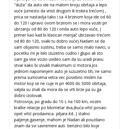
"duža" da auto ide na malom broju obrtaja a lepo
vuće (umesto da vristi drugom ili trokira trećom) ,
prica se nastavlja tako i sa 4 brzinom koja ide od 60
do 120 i upravo ovom brzinom se i mora voziti pri
ubrzanju od 80 do 120 i onda auto lepo vuče, (
primer kao kad bi klasican menjač ubrzavao trećom
od 80 do 120, svaki tu dobro vuće).Nadam se da
sam objasnio sustinu, treba se samo malo navici, u
pocetku mi je bilo izuzetno cudno i glupo ali sto
sam ga vise vozio uvideo sam da su uradi pravu
stvar kako bi izvukli maksimum iz motora.Jos
jednom napominjem auto je iuzuzetno tih, ne samo
prema sumovima vetra vec posebno mislim na
motor koji se ne cuje ni pri 4000 do 5000 obrtaja,
valjda su znali da mora da se vrti brze pa su ga
dobro izolovali.
Potrosnja, po gradu do 10 L na 100 km, vozim
kratke relacije po kilometar dva,(kuća-vrtić-posao-
opet vrtić-prodavnica- piljara itd...) stalno
paljenje,gasenje, mahom je hladan ali pouzdano
znam da svi savremeni auti- benzinci bilo koje