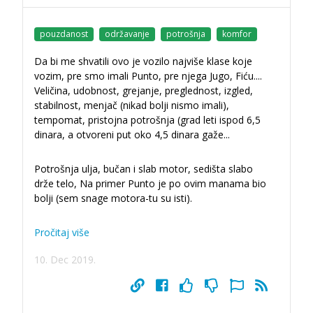
pouzdanost
održavanje
potrošnja
komfor
Da bi me shvatili ovo je vozilo najviše klase koje
vozim, pre smo imali Punto, pre njega Jugo, Fiću....
Veličina, udobnost, grejanje, preglednost, izgled,
stabilnost, menjač (nikad bolji nismo imali),
tempomat, pristojna potrošnja (grad leti ispod 6,5
dinara, a otvoreni put oko 4,5 dinara gaže
...
Potrošnja ulja, bučan i slab motor, sedišta slabo
drže telo, Na primer Punto je po ovim manama bio
bolji (sem snage motora-tu su isti).
Pročitaj više
10. Dec 2019.