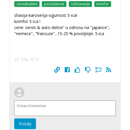
cena/kvalitet
pouzdanost
održavanje
komfor
shasija-karoserija-sigurnost 5-ica!
komfor 5-ica !
cene: servis & auto-delovi" u odnosu na "japance",
"nemece", "francuze"...15-25 % povoljnijie. 5-ica
25. Maj 2016.
Pošalji