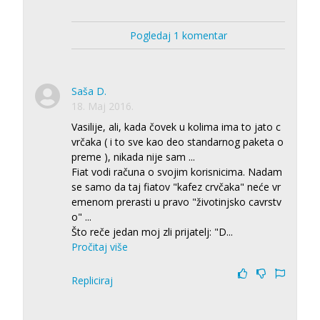
Pogledaj 1 komentar
Saša D.
18. Maj 2016.
Vasilije, ali, kada čovek u kolima ima to jato c
vrčaka ( i to sve kao deo standarnog paketa o
preme ), nikada nije sam ...
Fiat vodi računa o svojim korisnicima. Nadam
se samo da taj fiatov "kafez crvčaka" neće vr
emenom prerasti u pravo "životinjsko cavrstv
o" ...
Što reče jedan moj zli prijatelj: "D
...
Pročitaj više
Repliciraj