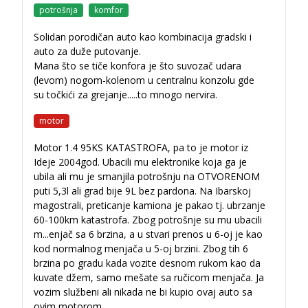
potrošnja
komfor
Solidan porodičan auto kao kombinacija gradski i
auto za duže putovanje.
Mana što se tiče konfora je što suvozač udara
(levom) nogom-kolenom u centralnu konzolu gde
su točkići za grejanje.....to mnogo nervira.
motor
Motor 1.4 95KS KATASTROFA, pa to je motor iz
Ideje 2004god. Ubacili mu elektronike koja ga je
ubila ali mu je smanjila potrošnju na OTVORENOM
puti 5,3l ali grad bije 9L bez pardona. Na Ibarskoj
magostrali, preticanje kamiona je pakao tj. ubrzanje
60-100km katastrofa. Zbog potrošnje su mu ubacili
m
...
enjač sa 6 brzina, a u stvari prenos u 6-oj je kao
kod normalnog menjača u 5-oj brzini. Zbog tih 6
brzina po gradu kada vozite desnom rukom kao da
kuvate džem, samo mešate sa ručicom menjača. Ja
vozim službeni ali nikada ne bi kupio ovaj auto sa
ovim motorom.