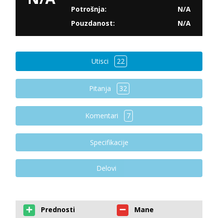
Potrošnja:
N/A
Pouzdanost:
N/A
Utisci
22
Pitanja
32
Komentari
7
Specifikacije
Delovi
Prednosti
Mane