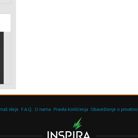
maš ideje
F.A.Q.
O nama
Pravila korišćenja
Obaveštenje o privatnos