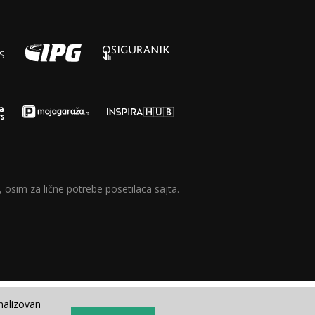
 osim za lične potrebe posetilaca sajta.
nalizovan