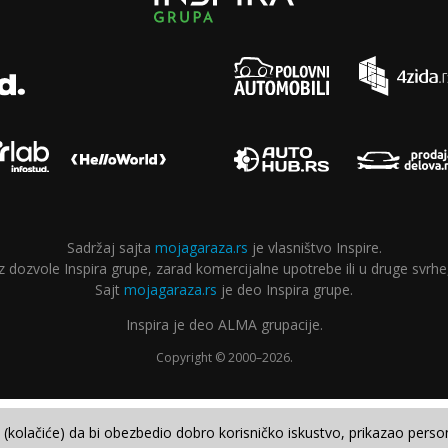
Sadržaj sajta
mojagaraza.rs
je vlasništvo Inspire.
ozvole Inspira grupe, zarad komercijalne upotrebe ili u druge svrhe,
Sajt
mojagaraza.rs
je deo Inspira grupe.
Inspira je deo ALMA grupacije.
Copyright © 2000–2026.
e (kolačiće) da bi obezbedio dobro korisničko iskustvo, prikazao perso