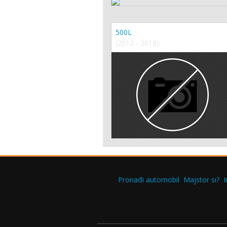
500L
(2012 - 2018)
Pronađi automobil
Majstor si?
I