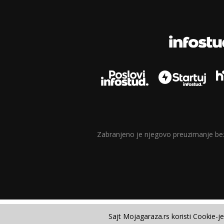
Zabranjeno je njegovo preuzimanje bez d
Sajt Mojagaraza.rs koristi Cookie-j