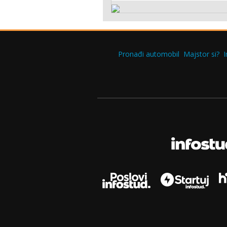
Pronađi automobil
Majstor si?
I