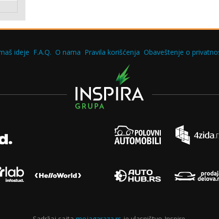
maš ideje
F.A.Q.
O nama
Pravila korišćenja
Obaveštenje o privatnos
Sadržaj sajta
mojagaraza.rs
je vlasništvo Inspire.