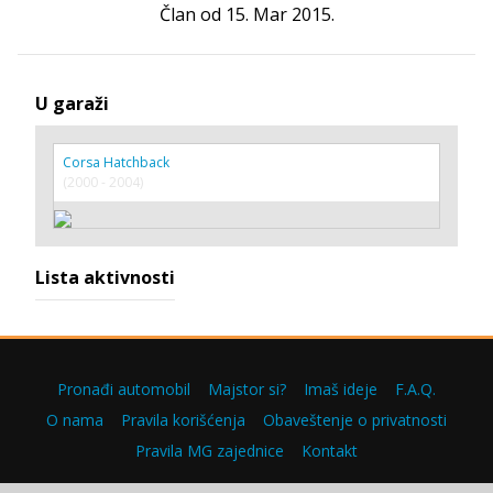
Član od 15. Mar 2015.
U garaži
Corsa Hatchback
(2000 - 2004)
Lista aktivnosti
Pronađi automobil
Majstor si?
Imaš ideje
F.A.Q.
O nama
Pravila korišćenja
Obaveštenje o privatnosti
Pravila MG zajednice
Kontakt