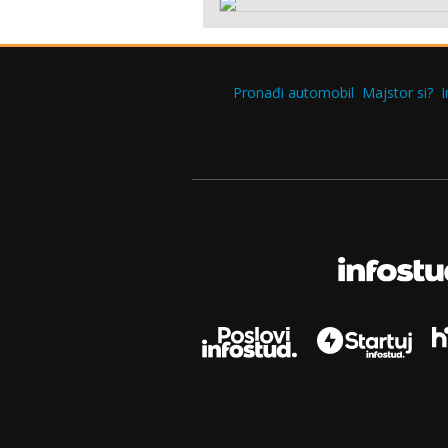
Pronađi automobil
Majstor si?
I