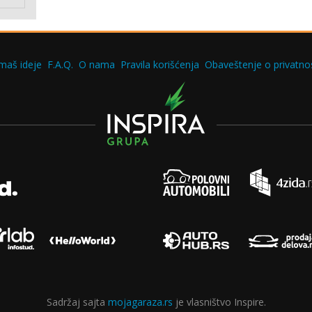
maš ideje
F.A.Q.
O nama
Pravila korišćenja
Obaveštenje o privatnos
Sadržaj sajta
mojagaraza.rs
je vlasništvo Inspire.