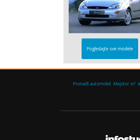
Pogledajte sve modele
Pronađi automobil
Majstor si?
I