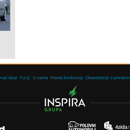
maš ideje
F.A.Q.
O nama
Pravila korišćenja
Obaveštenje o privatnos