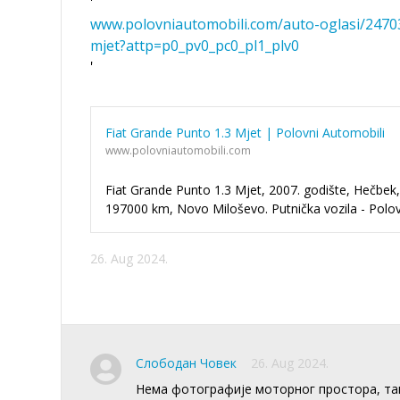
'
www.polovniautomobili.com/auto-oglasi/2470
mjet?attp=p0_pv0_pc0_pl1_plv0
'
Fiat Grande Punto 1.3 Mjet | Polovni Automobili
www.polovniautomobili.com
Fiat Grande Punto 1.3 Mjet, 2007. godište, Hečbek,
197000 km, Novo Miloševo. Putnička vozila - Polov
26. Aug 2024.
Слободан Човек
26. Aug 2024.
Нема фотографије моторног простора, так