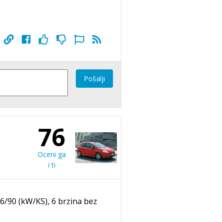
Pošalji
76
Oceni ga
i ti
66/90 (kW/KS), 6 brzina bez