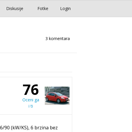
Diskusije
Fotke
Login
3 komentara
76
Oceni ga
i ti
66/90 (kW/KS), 6 brzina bez