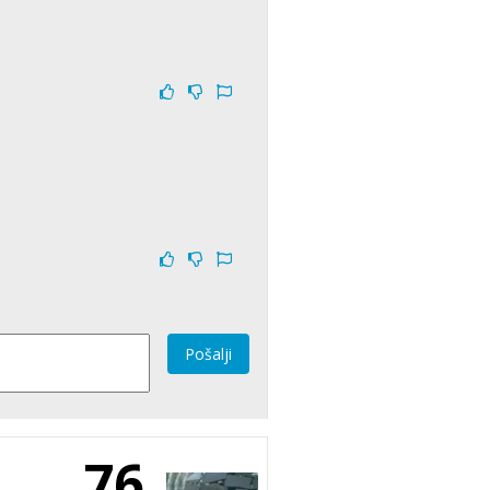
Pošalji
76