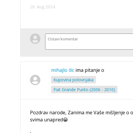
26. Aug 2024.
mihajlo ilic
ima pitanje o
Kupovina polovnjaka
Fiat Grande Punto (2006 - 2010)
Pozdrav narode, Zanima me Vaše mišljenje o 
svima unapred😀