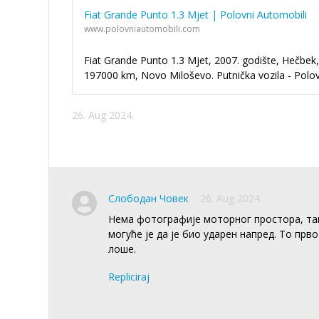
Fiat Grande Punto 1.3 Mjet | Polovni Automobili
www.polovniautomobili.com
Fiat Grande Punto 1.3 Mjet, 2007. godište, Hečbek,
197000 km, Novo Miloševo. Putnička vozila - Polov
26. Aug 2024.
Слободан Човек
26. Aug 2024.
Нема фотографије моторног простора, так
могуће је да је био ударен напред. То прв
лоше.
Repliciraj