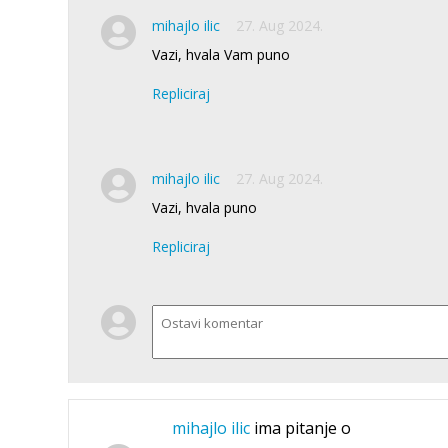
mihajlo ilic
27. Aug 2024.
Vazi, hvala Vam puno
Repliciraj
mihajlo ilic
27. Aug 2024.
Vazi, hvala puno
Repliciraj
mihajlo ilic
ima pitanje o