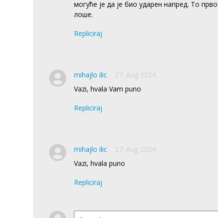
могуће је да је био ударен напред. То прв
лоше.
Repliciraj
mihajlo ilic
27. Aug 2024.
Vazi, hvala Vam puno
Repliciraj
mihajlo ilic
27. Aug 2024.
Vazi, hvala puno
Repliciraj