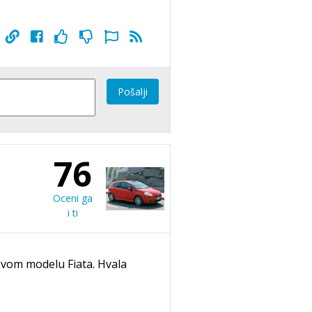
Pošalji
76
Oceni ga
i ti
ovom modelu Fiata. Hvala