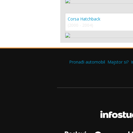
Corsa Hatchback
(2000 - 2004)
Pronađi automobil
Majstor si?
I