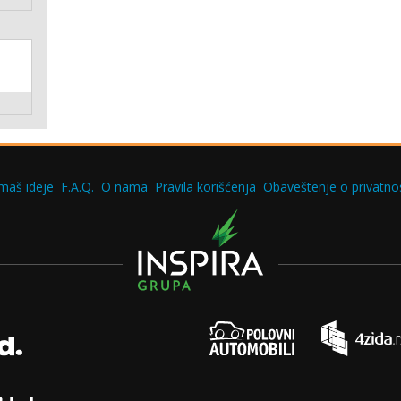
maš ideje
F.A.Q.
O nama
Pravila korišćenja
Obaveštenje o privatnos