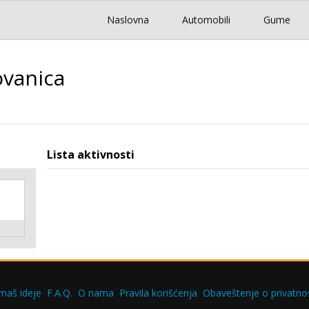
Naslovna
Automobili
Gume
ovanica
.
Lista aktivnosti
maš ideje
F.A.Q.
O nama
Pravila korišćenja
Obaveštenje o privatnos