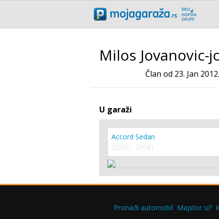
Milos Jovanovic-j
Član od 23. Jan 2012
U garaži
Accord Sedan
(2003 - 2008)
Pronađi automobil
Majstor si?
I