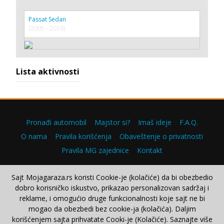
Passat Sedan
(2005 - 2010)
Lista aktivnosti
Pronađi automobil
Majstor si?
Imaš ideje
F.A.Q.
O nama
Pravila korišćenja
Obaveštenje o privatnosti
Pravila MG zajednice
Kontakt
Sajt Mojagaraza.rs koristi Cookie-je (kolačiće) da bi obezbedio
dobro korisničko iskustvo, prikazao personalizovan sadržaj i
Copyright © 2000–2026.
reklame, i omogućio druge funkcionalnosti koje sajt ne bi
mogao da obezbedi bez cookie-ja (kolačića). Daljim
korišćenjem sajta prihvatate Cooki-je (Kolačiće). Saznajte više