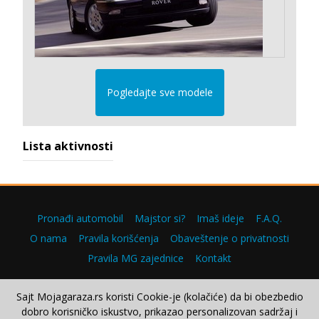
Pogledajte sve modele
Lista aktivnosti
Pronađi automobil
Majstor si?
Imaš ideje
F.A.Q.
O nama
Pravila korišćenja
Obaveštenje o privatnosti
Pravila MG zajednice
Kontakt
Sajt Mojagaraza.rs koristi Cookie-je (kolačiće) da bi obezbedio
dobro korisničko iskustvo, prikazao personalizovan sadržaj i