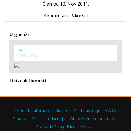
Član od 10. Nov 2011.
4 komentara
3 korisnih
U garaži
HR-V
(1999 - 2005)
Lista aktivnosti
Pronađi automobil
Majstor si?
Imaš ideje
F.A.Q.
O nama
Pravila korišćenja
Obaveštenje o privatnosti
Pravila MG zajednice
Kontakt