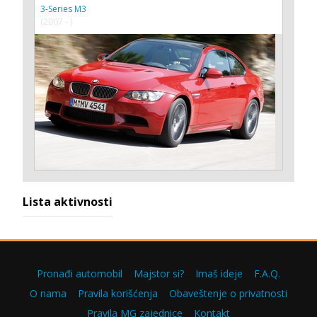
3-Series M3
(2007 - )
Lista aktivnosti
Pronađi automobil
Majstor si?
Imaš ideje
F.A.Q.
O nama
Pravila korišćenja
Obaveštenje o privatnosti
Pravila MG zajednice
Kontakt