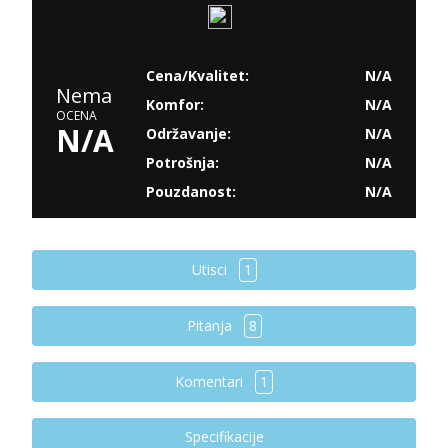
Cena/Kvalitet:
N/A
Nema
Komfor:
N/A
OCENA
N/A
Održavanje:
N/A
Potrošnja:
N/A
Pouzdanost:
N/A
Utisci
1
Pitanja
8
Komentari
1
Specifikacije