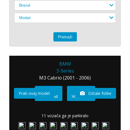
BMW
3-Series
M3 Cabrio (2001 - 2006)
Prati ovaj model
Ostale fotke
Imam sad
Vozio sam
11 vozača ga je parkiralo