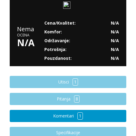
Cena/Kvalitet:
N/A
Nema
Komfor:
N/A
OCENA
N/A
Održavanje:
N/A
Potrošnja:
N/A
Pouzdanost:
N/A
Utisci
1
Pitanja
8
Komentari
1
Specifikacije