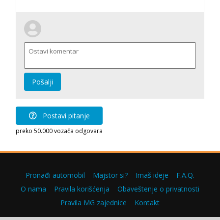
Pošalji
Postavi pitanje
preko 50.000 vozača odgovara
Pronađi automobil
Majstor si?
Imaš ideje
F.A.Q.
O nama
Pravila korišćenja
Obaveštenje o privatnosti
Pravila MG zajednice
Kontakt