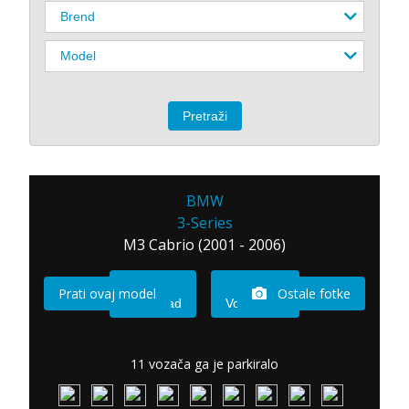
BMW
3-Series
M3 Cabrio (2001 - 2006)
Prati ovaj model
Ostale fotke
Imam sad
Vozio sam
11 vozača ga je parkiralo